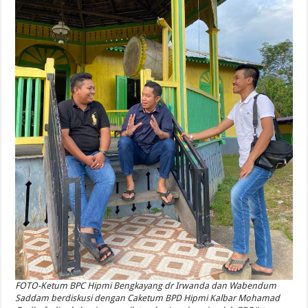
FOTO-Ketum BPC Hipmi Bengkayang dr Irwanda dan Wabendum
Saddam berdiskusi dengan Caketum BPD Hipmi Kalbar Mohamad