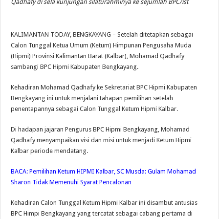
Qadhafy di sela kunjungan silaturahminya ke sejumlah BPC/ist
KALIMANTAN TODAY, BENGKAYANG – Setelah ditetapkan sebagai
Calon Tunggal Ketua Umum (Ketum) Himpunan Pengusaha Muda
(Hipmi) Provinsi Kalimantan Barat (Kalbar), Mohamad Qadhafy
sambangi BPC Hipmi Kabupaten Bengkayang.
Kehadiran Mohamad Qadhafy ke Sekretariat BPC Hipmi Kabupaten
Bengkayang ini untuk menjalani tahapan pemilihan setelah
penentapannya sebagai Calon Tunggal Ketum Hipmi Kalbar.
Di hadapan jajaran Pengurus BPC Hipmi Bengkayang, Mohamad
Qadhafy menyampaikan visi dan misi untuk menjadi Ketum Hipmi
Kalbar periode mendatang.
BACA:
Pemilihan Ketum HIPMI Kalbar, SC Musda: Gulam Mohamad
Sharon Tidak Memenuhi Syarat Pencalonan
Kehadiran Calon Tunggal Ketum Hipmi Kalbar ini disambut antusias
BPC Himpi Bengkayang yang tercatat sebagai cabang pertama di