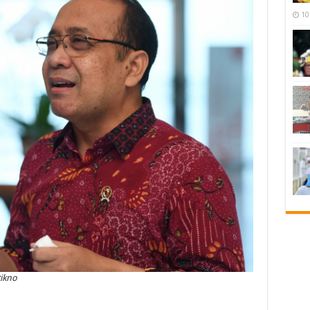
10
tikno