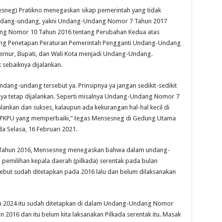
esneg) Pratikno menegaskan sikap pemerintah yang tidak
undang-undang, yakni Undang-Undang Nomor 7 Tahun 2017
g Nomor 10 Tahun 2016 tentang Perubahan Kedua atas
g Penetapan Peraturan Pemerintah Pengganti Undang-Undang
rnur, Bupati, dan Wali Kota menjadi Undang-Undang.
sebaiknya dijalankan.
ndang-undang tersebut ya. Prinsipnya ya jangan sedikit-sedikit
 ya tetap dijalankan. Seperti misalnya Undang-Undang Nomor 7
alankan dan sukses, kalaupun ada kekurangan hal-hal kecil di
ui PKPU yang memperbaiki,” tegas Mensesneg di Gedung Utama
a Selasa, 16 Februari 2021.
Tahun 2016, Mensesneg menegaskan bahwa dalam undang-
 pemilihan kepala daerah (pilkada) serentak pada bulan
ebut sudah ditetapkan pada 2016 lalu dan belum dilaksanakan
un 2024 itu sudah ditetapkan di dalam Undang-Undang Nomor
n 2016 dan itu belum kita laksanakan Pilkada serentak itu. Masak