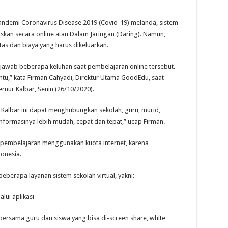
emi Coronavirus Disease 2019 (Covid-19) melanda, sistem
skan secara online atau Dalam Jaringan (Daring). Namun,
tas dan biaya yang harus dikeluarkan.
jawab beberapa keluhan saat pembelajaran online tersebut.
ntu,” kata Firman Cahyadi, Direktur Utama GoodEdu, saat
rnur Kalbar, Senin (26/10/2020).
 Kalbar ini dapat menghubungkan sekolah, guru, murid,
nformasinya lebih mudah, cepat dan tepat,” ucap Firman.
 pembelajaran menggunakan kuota internet, karena
onesia.
erapa layanan sistem sekolah virtual, yakni:
lui aplikasi
a bersama guru dan siswa yang bisa di-screen share, white