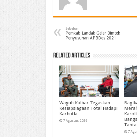
Sebelum
Pemkab Landak Gelar Bimtek
Penyusunan APBDes 2021
Related Articles
Wagub Kalbar Tegaskan
Bagik
Kesiapsiagaan Total Hadapi
Merah
Karhutla
Karol
Bangs
7 Agustus 2026
Tant
7 Agu