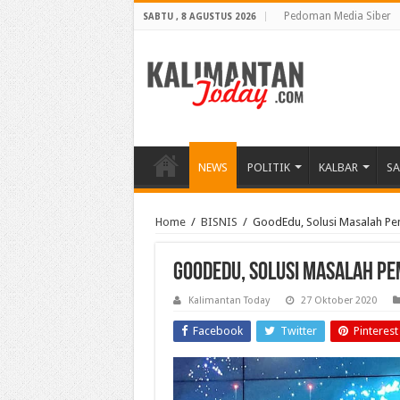
Pedoman Media Siber
SABTU , 8 AGUSTUS 2026
NEWS
POLITIK
KALBAR
S
Home
/
BISNIS
/
GoodEdu, Solusi Masalah Pe
GoodEdu, Solusi Masalah Pe
Kalimantan Today
27 Oktober 2020
Facebook
Twitter
Pinterest