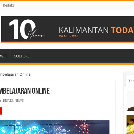
Redaksi
AWIT
CULTURE
mbelajaran Online
Ter
mbelajaran Online
BISNIS
,
NEWS