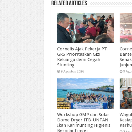
Related Articles
Cornelis Ajak Pekerja PT
Corne
GRS Prioritaskan Gizi
Bante
Keluarga demi Cegah
Senak
Stunting
Junjun
9 Agustus 2026
9 Agu
Workshop GMP dan Solar
Wagub
Dome Dryer ITB-UNTAN:
Kesia
Ikan Karimunting Higienis
Karhu
Bernilai Tinggi
7 Agu