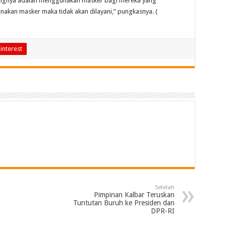
ntingnya adalah menggunakan masker bagi mereka yang
unakan masker maka tidak akan dilayani,” pungkasnya. (
interest
Setelah
Pimpinan Kalbar Teruskan
Tuntutan Buruh ke Presiden dan
DPR-RI