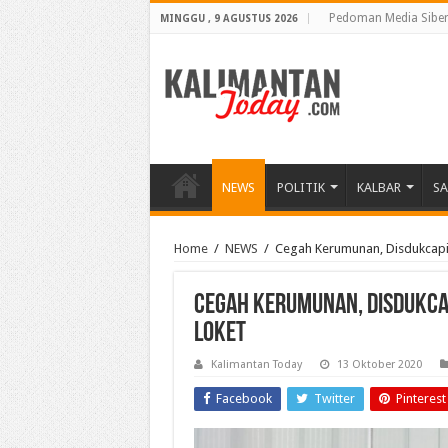
Pedoman Media Sibe
MINGGU , 9 AGUSTUS 2026
NEWS
POLITIK
KALBAR
S
Home
/
NEWS
/
Cegah Kerumunan, Disdukcapil
Cegah Kerumunan, Disdukcap
Loket
Kalimantan Today
13 Oktober 2020
Facebook
Twitter
Pinterest