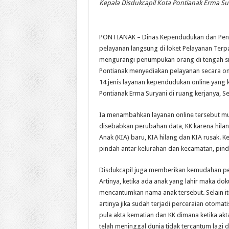
Kepala Disdukcapil Kota Pontianak Erma Su
PONTIANAK – Dinas Kependudukan dan Pencat
pelayanan langsung di loket Pelayanan Terp
mengurangi penumpukan orang di tengah situ
Pontianak menyediakan pelayanan secara onl
14 jenis layanan kependudukan online yang k
Pontianak Erma Suryani di ruang kerjanya, Se
Ia menambahkan layanan online tersebut mula
disebabkan perubahan data, KK karena hilan
Anak (KIA) baru, KIA hilang dan KIA rusak. 
pindah antar kelurahan dan kecamatan, pin
Disdukcapil juga memberikan kemudahan pela
Artinya, ketika ada anak yang lahir maka do
mencantumkan nama anak tersebut. Selain itu
artinya jika sudah terjadi perceraian otomat
pula akta kematian dan KK dimana ketika ak
telah meninggal dunia tidak tercantum lagi d