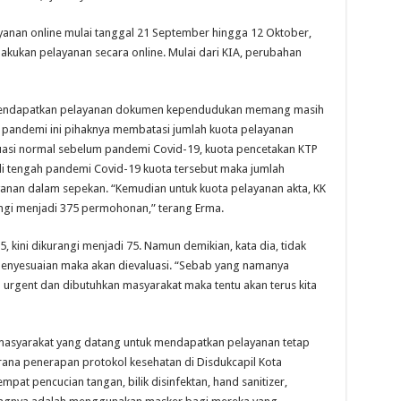
yanan online mulai tanggal 21 September hingga 12 Oktober,
akukan pelayanan secara online. Mulai dari KIA, perubahan
 mendapatkan pelayanan dokumen kependudukan memang masih
i pandemi ini pihaknya membatasi jumlah kuota pelayanan
tuasi normal sebelum pandemi Covid-19, kuota pencetakan KTP
di tengah pandemi Covid-19 kuota tersebut maka jumlah
yanan dalam sepekan. “Kemudian untuk kuota pelayanan akta, KK
rangi menjadi 375 permohonan,” terang Erma.
5, kini dikurangi menjadi 75. Namun demikian, kata dia, tidak
penyesuaian maka akan dievaluasi. “Sebab yang namanya
urgent dan dibutuhkan masyarakat maka tentu akan terus kita
masyarakat yang datang untuk mendapatkan pelayanan tetap
arana penerapan protokol kesehatan di Disdukcapil Kota
empat pencucian tangan, bilik disinfektan, hand sanitizer,