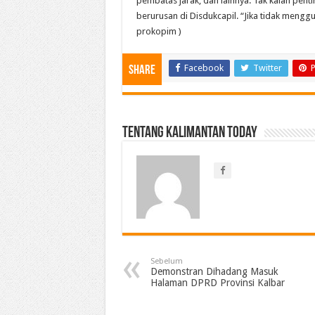
pembatas jarak, dan lainnya. Tak kalah pe
berurusan di Disdukcapil. “Jika tidak mengg
prokopim )
Facebook
Twitter
P
Share
Tentang Kalimantan Today
Sebelum
Demonstran Dihadang Masuk
Halaman DPRD Provinsi Kalbar