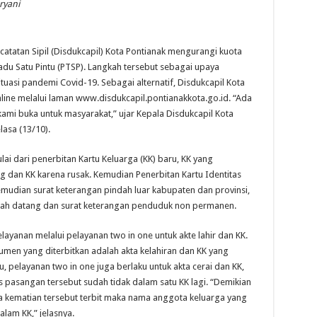
ryani
atan Sipil (Disdukcapil) Kota Pontianak mengurangi kuota
adu Satu Pintu (PTSP). Langkah tersebut sebagai upaya
asi pandemi Covid-19. Sebagai alternatif, Disdukcapil Kota
ine melalui laman www.disdukcapil.pontianakkota.go.id. “Ada
ami buka untuk masyarakat,” ujar Kepala Disdukcapil Kota
lasa (13/10).
i dari penerbitan Kartu Keluarga (KK) baru, KK yang
g dan KK karena rusak. Kemudian Penerbitan Kartu Identitas
Kemudian surat keterangan pindah luar kabupaten dan provinsi,
dah datang dan surat keterangan penduduk non permanen.
yanan melalui pelayanan two in one untuk akte lahir dan KK.
kumen yang diterbitkan adalah akta kelahiran dan KK yang
, pelayanan two in one juga berlaku untuk akta cerai dan KK,
is pasangan tersebut sudah tidak dalam satu KK lagi. “Demikian
ta kematian tersebut terbit maka nama anggota keluarga yang
alam KK,” jelasnya.