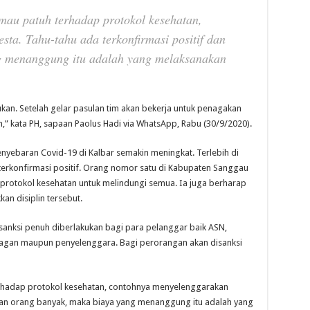
mau patuh terhadap protokol kesehatan,
ta. Tahu-tahu ada terkonfirmasi positif dan
g menanggung itu adalah yang melaksanakan
ukan. Setelah gelar pasulan tim akan bekerja untuk penagakan
n,” kata PH, sapaan Paolus Hadi via WhatsApp, Rabu (30/9/2020).
 penyebaran Covid-19 di Kalbar semakin meningkat. Terlebih di
erkonfirmasi positif. Orang nomor satu di Kabupaten Sanggau
r protokol kesehatan untuk melindungi semua. Ia juga berharap
an disiplin tersebut.
anksi penuh diberlakukan bagi para pelanggar baik ASN,
agan maupun penyelenggara. Bagi perorangan akan disanksi
erhadap protokol kesehatan, contohnya menyelenggarakan
 dan orang banyak, maka biaya yang menanggung itu adalah yang