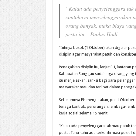
“Kalau ada penyelenggara tak 
contohnya menyelenggarakan pes
orang banyak, maka biaya yan
pesta itu – Paolus Hadi
“Intinya besok (1 Oktober) akan digelar pas
disiplin agar masyarakat patuh dan konsiste
Penegakkan disiplin itu, lanjut PH, lantaran
Kabupaten Sanggau sudah tiga orang yang t
itu menjelaskan, sanksi bagi para pelangga
masyarakat mau dan terlibat dalam penegakk
Sebelumnya PH mengatakan, per 1 Oktober s
tenaga kontrak, perorangan, lembaga-lemb
kerja sosial selama 15 menit.
“Kalau ada penyelenggara tak mau patuh t
pesta. Tahu-tahu ada terkonfirmasi positif