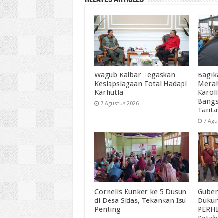
Wagub Kalbar Tegaskan
Bagik
Kesiapsiagaan Total Hadapi
Merah
Karhutla
Karol
Bangs
7 Agustus 2026
Tant
7 Agu
Cornelis Kunker ke 5 Dusun
Guber
di Desa Sidas, Tekankan Isu
Duku
Penting
PERHI