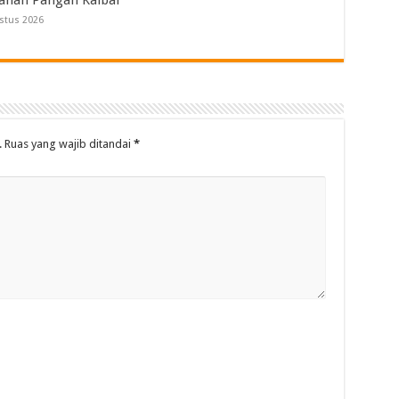
anan Pangan Kalbar
stus 2026
.
Ruas yang wajib ditandai
*