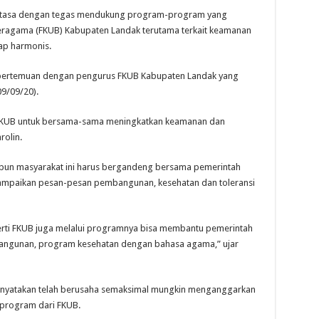
Natasa dengan tegas mendukung program-program yang
ragama (FKUB) Kabupaten Landak terutama terkait keamanan
ap harmonis.
n pertemuan dengan pengurus FKUB Kabupaten Landak yang
09/09/20).
KUB untuk bersama-sama meningkatkan keamanan dan
rolin.
pun masyarakat ini harus bergandeng bersama pemerintah
mpaikan pesan-pesan pembangunan, kesehatan dan toleransi
erti FKUB juga melalui programnya bisa membantu pemerintah
ngunan, program kesehatan dengan bahasa agama,” ujar
enyatakan telah berusaha semaksimal mungkin menganggarkan
program dari FKUB.