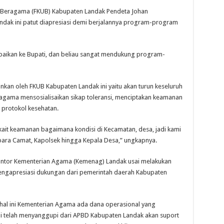
 Beragama (FKUB) Kabupaten Landak Pendeta Johan
dak ini patut diapresiasi demi berjalannya program-program
paikan ke Bupati, dan beliau sangat mendukung program-
kan oleh FKUB Kabupaten Landak ini yaitu akan turun keseluruh
gama mensosialisaikan sikap toleransi, menciptakan keamanan
 protokol kesehatan.
rkait keamanan bagaimana kondisi di Kecamatan, desa, jadi kami
ara Camat, Kapolsek hingga Kepala Desa,” ungkapnya.
Kantor Kementerian Agama (Kemenag) Landak usai melakukan
ngapresiasi dukungan dari pemerintah daerah Kabupaten
hal ini Kementerian Agama ada dana operasional yang
di telah menyanggupi dari APBD Kabupaten Landak akan suport