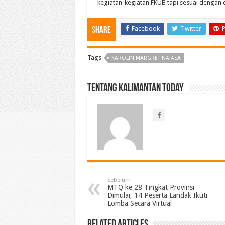
kegiatan-kegiatan FKUB tapi sesuai dengan
Facebook
Twitter
P
Share
Tags
KAROLIN MARGRET NATASA
Tentang Kalimantan Today
Sebelum
MTQ ke 28 Tingkat Provinsi
Dimulai, 14 Peserta Landak Ikuti
Lomba Secara Virtual
Related Articles