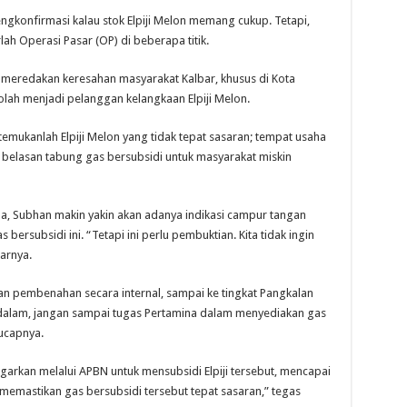
ngkonfirmasi kalau stok Elpiji Melon memang cukup. Tetapi,
ah Operasi Pasar (OP) di beberapa titik.
 meredakan keresahan masyarakat Kalbar, khusus di Kota
olah menjadi pelanggan kelangkaan Elpiji Melon.
emukanlah Elpiji Melon yang tidak tepat sasaran; tempat usaha
belasan tabung gas bersubsidi untuk masyarakat miskin
a, Subhan makin yakin akan adanya indikasi campur tangan
 bersubsidi ini. “Tetapi ini perlu pembuktian. Kita tidak ingin
arnya.
n pembenahan secara internal, sampai ke tingkat Pangkalan
i dalam, jangan sampai tugas Pertamina dalam menyediakan gas
ucapnya.
arkan melalui APBN untuk mensubsidi Elpiji tersebut, mencapai
r memastikan gas bersubsidi tersebut tepat sasaran,” tegas