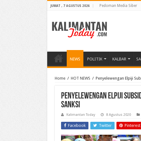
Pedoman Media Siber
JUMAT , 7 AGUSTUS 2026
NEWS
POLITIK
KALBAR
S
Home
/
HOT NEWS
/
Penyelewengan Elpiji Sub
Penyelewengan Elpiji Subsid
Sanksi
Kalimantan Today
8 Agustus 2020
Facebook
Twitter
Pinterest