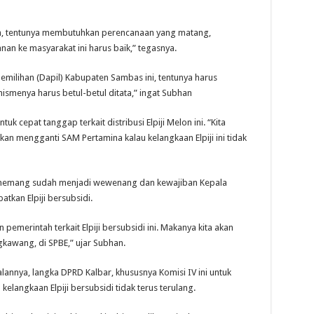
an, tentunya membutuhkan perencanaan yang matang,
nan ke masyarakat ini harus baik,” tegasnya.
 Pemilihan (Dapil) Kabupaten Sambas ini, tentunya harus
ismenya harus betul-betul ditata,” ingat Subhan
tuk cepat tanggap terkait distribusi Elpiji Melon ini. “Kita
kan mengganti SAM Pertamina kalau kelangkaan Elpiji ini tidak
 memang sudah menjadi wewenang dan kewajiban Kepala
kan Elpiji bersubsidi.
pemerintah terkait Elpiji bersubsidi ini. Makanya kita akan
gkawang, di SPBE,” ujar Subhan.
lannya, langka DPRD Kalbar, khususnya Komisi IV ini untuk
langkaan Elpiji bersubsidi tidak terus terulang.