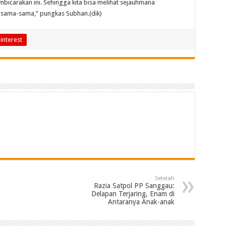
icarakan ini. Sehingga kita bisa melihat sejauhmana
rsama-sama,” pungkas Subhan.(dik)
interest
Setelah
Razia Satpol PP Sanggau:
Delapan Terjaring, Enam di
Antaranya Anak-anak