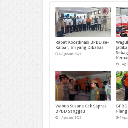
Rapat Koordinasi BPBD se-
Wagub
Kalbar, Ini yang Dibahas
Jadik
Sebag
6 Agustus 2026
Kema
6 Agu
Wabup Susana Cek Sapras
BPBD 
BPBD Sanggau
Plang
4 Agustus 2026
4 Agu