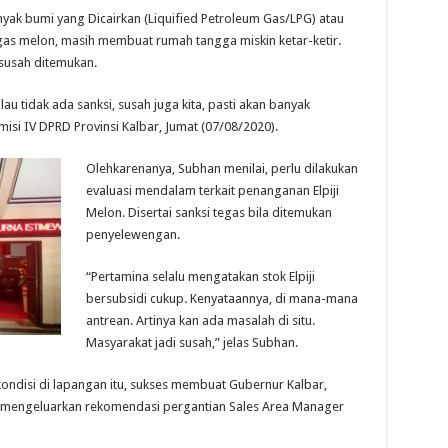
 bumi yang Dicairkan (Liquified Petroleum Gas/LPG) atau
i gas melon, masih membuat rumah tangga miskin ketar-ketir.
 susah ditemukan.
u tidak ada sanksi, susah juga kita, pasti akan banyak
si IV DPRD Provinsi Kalbar, Jumat (07/08/2020).
Olehkarenanya, Subhan menilai, perlu dilakukan
evaluasi mendalam terkait penanganan Elpiji
Melon. Disertai sanksi tegas bila ditemukan
penyelewengan.
“Pertamina selalu mengatakan stok Elpiji
bersubsidi cukup. Kenyataannya, di mana-mana
antrean. Artinya kan ada masalah di situ.
Masyarakat jadi susah,” jelas Subhan.
kondisi di lapangan itu, sukses membuat Gubernur Kalbar,
mengeluarkan rekomendasi pergantian Sales Area Manager