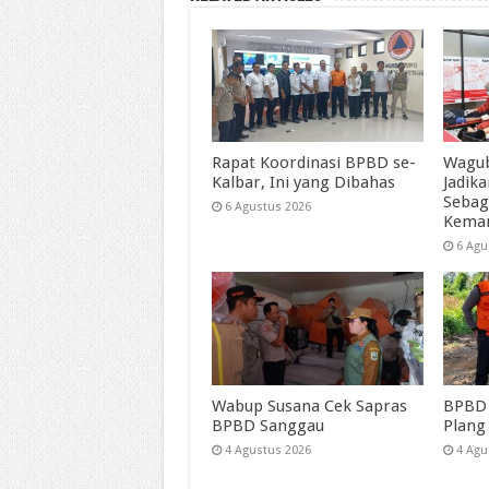
Rapat Koordinasi BPBD se-
Wagub
Kalbar, Ini yang Dibahas
Jadik
Sebag
6 Agustus 2026
Kema
6 Agu
Wabup Susana Cek Sapras
BPBD 
BPBD Sanggau
Plang
4 Agustus 2026
4 Agu