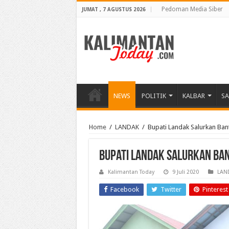
Pedoman Media Siber
JUMAT , 7 AGUSTUS 2026
NEWS
POLITIK
KALBAR
S
Home
/
LANDAK
/
Bupati Landak Salurkan Bant
Bupati Landak Salurkan Ban
Kalimantan Today
9 Juli 2020
LAN
Facebook
Twitter
Pinterest