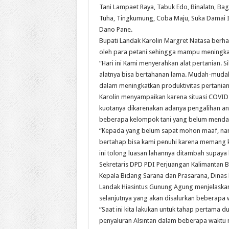
Tani Lampaet Raya, Tabuk Edo, Binalatn, Bag
Tuha, Tingkumung, Coba Maju, Suka Damai I
Dano Pane.
Bupati Landak Karolin Margret Natasa berh
oleh para petani sehingga mampu meningkat
“Hari ini Kami menyerahkan alat pertanian. 
alatnya bisa bertahanan lama. Mudah-mudah
dalam meningkatkan produktivitas pertanian
Karolin menyampaikan karena situasi COVID-1
kuotanya dikarenakan adanya pengalihan a
beberapa kelompok tani yang belum menda
“Kepada yang belum sapat mohon maaf, nan
bertahap bisa kami penuhi karena memang k
ini tolong luasan lahannya ditambah supaya h
Sekretaris DPD PDI Perjuangan Kalimantan B
Kepala Bidang Sarana dan Prasarana, Dinas
Landak Hiasintus Gunung Agung menjelaska
selanjutnya yang akan disalurkan beberapa
“Saat ini kita lakukan untuk tahap pertama d
penyaluran Alsintan dalam beberapa waktu 