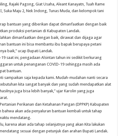
iling, Rajaki Pagong, Giat Usaha, Aleant Kanayatn, Tuah Rame
I, Suka Maju 2, Nek Indong, Tunas Muda, dan kelompok tani
arap bantuan yang diberikan dapat dimanfaatkan dengan baik
kan produksi pertanian di Kabupaten Landak.
Silahkan dimanfaatkan dengan baik, dirawat dan dijaga agar
an bantuan ini bisa membantu ibu bapak berupaya petani
nya baik,” ucap Bupati Landak.
9 saat ini, pengadaan Alsintan tahun ini sedikit berkurang
nggaran untuk penanganan COVID-19 sehingga masih ada
pat bantuan.
ti sampaikan saja kepada kami. Mudah-mudahan nanti secara
ebutuhan kita sangat banyak dan yang sudah mendapatkan alat
asilnya juga bisa lebih banyak,” ujar Karolin yang juga
arat.
 Pertanian Perikanan dan Ketahanan Pangan (DPPKP) Kabupaten
n bahwa akan ada penyaluran bantuan kembali untuk tahap
 waktu mendatang.
ulu, karena akan ada tahap selanjutnya yang akan Kita lakukan
mendatang sesuai dengan petunjuk dan arahan Bupati Landak.