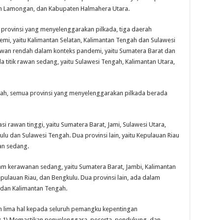
n Lamongan, dan Kabupaten Halmahera Utara.
n provinsi yang menyelenggarakan pilkada, tiga daerah
emi, yaitu Kalimantan Selatan, Kalimantan Tengah dan Sulawesi
rawan rendah dalam konteks pandemi, yaitu Sumatera Barat dan
 titik rawan sedang, yaitu Sulawesi Tengah, Kalimantan Utara,
rah, semua provinsi yang menyelenggarakan pilkada berada
kasi rawan tinggi, yaitu Sumatera Barat, Jami, Sulawesi Utara,
ulu dan Sulawesi Tengah. Dua provinsi lain, yaitu Kepulauan Riau
an sedang.
lam kerawanan sedang, yaitu Sumatera Barat, Jambi, Kalimantan
epulauan Riau, dan Bengkulu. Dua provinsi lain, ada dalam
dan Kalimantan Tengah.
n lima hal kepada seluruh pemangku kepentingan
u; 1) Memastikan penyelenggara, peserta, pendukung, dan