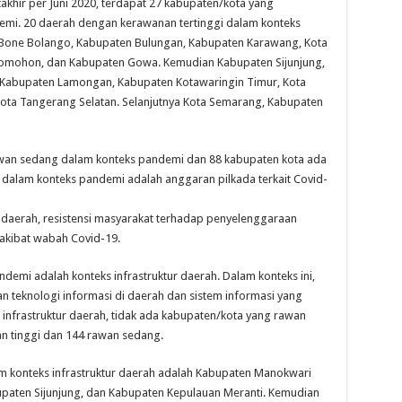
akhir per Juni 2020, terdapat 27 kabupaten/kota yang
demi. 20 daerah dengan kerawanan tertinggi dalam konteks
Bone Bolango, Kabupaten Bulungan, Kabupaten Karawang, Kota
omohon, dan Kabupaten Gowa. Kemudian Kabupaten Sijunjung,
 Kabupaten Lamongan, Kabupaten Kotawaringin Timur, Kota
Kota Tangerang Selatan. Selanjutnya Kota Semarang, Kabupaten
 rawan sedang dalam konteks pandemi dan 88 kabupaten kota ada
r dalam konteks pandemi adalah anggaran pilkada terkait Covid-
 daerah, resistensi masyarakat terhadap penyelenggaraan
akibat wabah Covid-19.
ndemi adalah konteks infrastruktur daerah. Dalam konteks ini,
 teknologi informasi di daerah dan sistem informasi yang
 infrastruktur daerah, tidak ada kabupaten/kota yang rawan
an tinggi dan 144 rawan sedang.
m konteks infrastruktur daerah adalah Kabupaten Manokwari
bupaten Sijunjung, dan Kabupaten Kepulauan Meranti. Kemudian