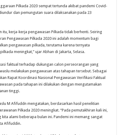
ggaraan Pilkada 2020 sempat tertunda akibat pandemi Covid-
iundur dan pemungutan suara dilaksanakan pada 23
u, kerja-kerja pengawasan Pilkada tidak berhenti. Seiring
curan Pengawasan Pilkada 2020 ini adalah momentum bagi
kan pengawasan pilkada, terutama karena ternyata
ilkada meningkat,” ujar Abhan di Jakarta, Selasa.
ikasi faktual terhadap dukungan calon perseorangan yang
awaslu melakukan pengawasan atas tahapan tersebut. Sebagai
an Rapat Koordinasi Nasional Pengawasan Verifikasi Faktual
awasan pada tahapan ini dilakukan dengan mengutamakan
nan tinggi.
u M Afifuddn mengatakan, berdasarkan hasil penelitian
awanan Pilkada 2020 meningkat. “Pada pemutakhiran kali ini,
ita alami beberapa bulan ini. Pandemi ini memang sangat
a Afifuddin.