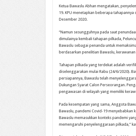
Ketua Bawaslu Abhan mengatakan, penyelen
19. KPU menetapkan beberapa tahapannya d
Desember 2020.
“Namun sesungguhnya pada saat penundaan it
dimulainya kembali tahapan pilkada, Pelun
Bawaslu sebagai penanda untuk memaksimal
berdasarkan penelitian Bawaslu, kerawanan p
Tahapan pilkada yang terdekat adalah verif
diselenggarakan mulai Rabu (24/6/2020). B
persiapannya, Bawaslu telah menyelenggarak
Dukungan Syarat Calon Perseorangan. Peng
pengawasan di wilayah yang memiliki kerawa
Pada kesempatan yang sama, Anggota Bawasl
Bawaslu, pandemi Covid-19 menyebabkan ker
Bawaslu memasukkan konteks pandemi yang k
memengaruhi penyelenggaraan pilkada,” kat