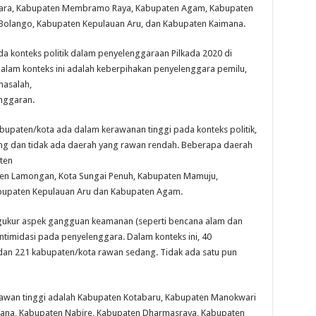
tara, Kabupaten Membramo Raya, Kabupaten Agam, Kabupaten
Bolango, Kabupaten Kepulauan Aru, dan Kabupaten Kaimana.
 konteks politik dalam penyelenggaraan Pilkada 2020 di
dalam konteks ini adalah keberpihakan penyelenggara pemilu,
masalah,
nggaran.
abupaten/kota ada dalam kerawanan tinggi pada konteks politik,
g dan tidak ada daerah yang rawan rendah. Beberapa daerah
ten
ten Lamongan, Kota Sungai Penuh, Kabupaten Mamuju,
abupaten Kepulauan Aru dan Kabupaten Agam.
gukur aspek gangguan keamanan (seperti bencana alam dan
intimidasi pada penyelenggara. Dalam konteks ini, 40
 dan 221 kabupaten/kota rawan sedang. Tidak ada satu pun
rawan tinggi adalah Kabupaten Kotabaru, Kabupaten Manokwari
mana, Kabupaten Nabire, Kabupaten Dharmasraya, Kabupaten