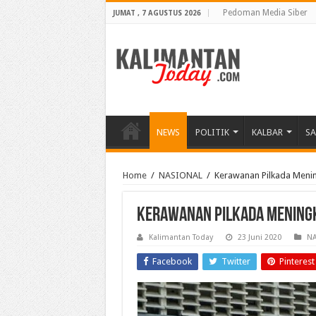
Pedoman Media Siber
JUMAT , 7 AGUSTUS 2026
NEWS
POLITIK
KALBAR
S
Home
/
NASIONAL
/
Kerawanan Pilkada Menin
Kerawanan Pilkada Meningk
Kalimantan Today
23 Juni 2020
NA
Facebook
Twitter
Pinterest