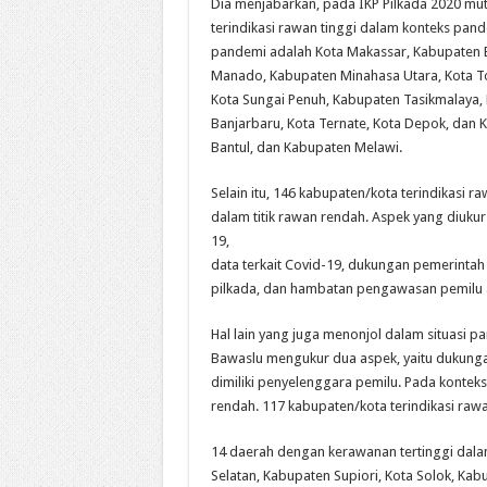
Dia menjabarkan, pada IKP Pilkada 2020 mut
terindikasi rawan tinggi dalam konteks pan
pandemi adalah Kota Makassar, Kabupaten 
Manado, Kabupaten Minahasa Utara, Kota T
Kota Sungai Penuh, Kabupaten Tasikmalaya,
Banjarbaru, Kota Ternate, Kota Depok, dan 
Bantul, dan Kabupaten Melawi.
Selain itu, 146 kabupaten/kota terindikasi
dalam titik rawan rendah. Aspek yang diuku
19,
data terkait Covid-19, dukungan pemerintah
pilkada, dan hambatan pengawasan pemilu 
Hal lain yang juga menonjol dalam situasi pa
Bawaslu mengukur dua aspek, yaitu dukungan
dimiliki penyelenggara pemilu. Pada konteks
rendah. 117 kabupaten/kota terindikasi raw
14 daerah dengan kerawanan tertinggi dala
Selatan, Kabupaten Supiori, Kota Solok, Ka