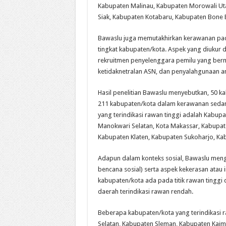
Kabupaten Malinau, Kabupaten Morowali U
Siak, Kabupaten Kotabaru, Kabupaten Bone 
Bawaslu juga memutakhirkan kerawanan pada
tingkat kabupaten/kota. Aspek yang diukur 
rekruitmen penyelenggara pemilu yang ber
ketidaknetralan ASN, dan penyalahgunaan a
Hasil penelitian Bawaslu menyebutkan, 50 k
211 kabupaten/kota dalam kerawanan sedan
yang terindikasi rawan tinggi adalah Kabupa
Manokwari Selatan, Kota Makassar, Kabupa
Kabupaten Klaten, Kabupaten Sukoharjo, K
Adapun dalam konteks sosial, Bawaslu men
bencana sosial) serta aspek kekerasan atau 
kabupaten/kota ada pada titik rawan tinggi
daerah terindikasi rawan rendah.
Beberapa kabupaten/kota yang terindikasi 
Selatan, Kabupaten Sleman, Kabupaten Kai