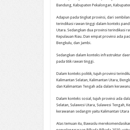
Bandung, Kabupaten Pekalongan, Kabupate
Adapun pada tingkat provinsi, dari sembila
terindikasi rawan tinggi dalam konteks pand
Utara. Sedangkan dua provinsi terindikasi 
Kepulauan Riau. Dan empat provinsi ada pada
Bengkulu, dan Jambi.
Sedangkan dalam konteks infrastruktur dae
pada titik rawan tinggi.
Dalam konteks politik, tujuh provinsi terindi
Kalimantan Selatan, Kalimantan Utara, Bengk
dan Kalimantan Tengah ada dalam kerawan
Dalam konteks sosial, tujuh provinsi ada da
Selatan, Sulawesi Utara, Sulawesi Tengah, K
kerawanan sedangm yaitu Kalimantan Utara 
Atas temuan itu, Bawaslu merekomendasika
penyelenggaraan Pilkada Pilkada 2020, yait