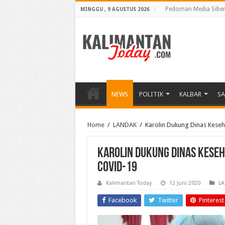
Pedoman Media Sibe
MINGGU , 9 AGUSTUS 2026
NEWS
POLITIK
KALBAR
S
Home
/
LANDAK
/
Karolin Dukung Dinas Kese
Karolin Dukung Dinas Kese
COVID-19
Kalimantan Today
12 Juni 2020
L
Facebook
Twitter
Pinterest