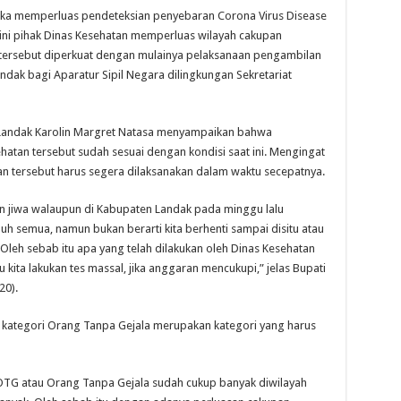
 memperluas pendeteksian penyebaran Corona Virus Disease
ini pihak Dinas Kesehatan memperluas wilayah cakupan
l tersebut diperkuat dengan mulainya pelaksanaan pengambilan
ndak bagi Aparatur Sipil Negara dilingkungan Sekretariat
i Landak Karolin Margret Natasa menyampaikan bahwa
hatan tersebut sudah sesuai dengan kondisi saat ini. Mengingat
n tersebut harus segera dilaksanakan dalam waktu secepatnya.
an jiwa walaupun di Kabupaten Landak pada minggu lalu
uh semua, namun bukan berarti kita berhenti sampai disitu atau
 Oleh sebab itu apa yang telah dilakukan oleh Dinas Kesehatan
kita lakukan tes massal, jika anggaran mencukupi,” jelas Bupati
20).
an kategori Orang Tanpa Gejala merupakan kategori yang harus
 OTG atau Orang Tanpa Gejala sudah cukup banyak diwilayah