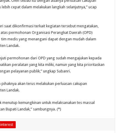
h banyak. Oleh sebab itu dengan adanya perluasan cakupan
s lebih cepat dalam melakukan langkah selanjutnya,” ucap
i saat dikonfirmasi terkait kegiatan tersebut mengatakan,
ri atas permohonan Organisasi Perangkat Daerah (OPD)
paya tim medis yang menangani dapat dengan mudah dalam
ten Landak.
lanjuti permohonan dari OPD yang sudah mengajukan kepada
atikan peralatan yang kita miliki, namun yang kita prioritaskan
engan pelayanan publik,” ungkap Subanri.
a pihaknya akan terus melakukan perluasan cakupan
ten Landak.
idak menutup kemungkinan untuk melaksanakan tes massal
an Bupati Landak,” sambungnya. (*)
interest