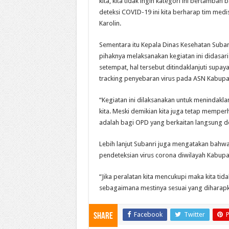
kita, kita tidak ingin kategori ini bertamba
deteksi COVID-19 ini kita berharap tim medi
Karolin.
Sementara itu Kepala Dinas Kesehatan Subanr
pihaknya melaksanakan kegiatan ini didasa
setempat, hal tersebut ditindaklanjuti su
tracking penyebaran virus pada ASN Kabupa
“Kegiatan ini dilaksanakan untuk menindak
kita. Meski demikian kita juga tetap memperh
adalah bagi OPD yang berkaitan langsung d
Lebih lanjut Subanri juga mengatakan bahw
pendeteksian virus corona diwilayah Kabupa
“Jika peralatan kita mencukupi maka kita t
sebagaimana mestinya sesuai yang diharapk
Facebook
Twitter
P
Share