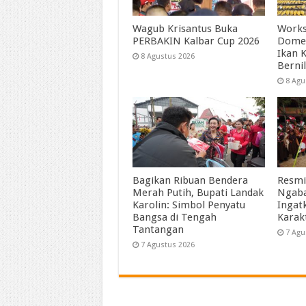
Wagub Krisantus Buka
Works
PERBAKIN Kalbar Cup 2026
Dome
Ikan 
8 Agustus 2026
Bernil
8 Agu
Bagikan Ribuan Bendera
Resmi
Merah Putih, Bupati Landak
Ngaba
Karolin: Simbol Penyatu
Ingat
Bangsa di Tengah
Karak
Tantangan
7 Agu
7 Agustus 2026