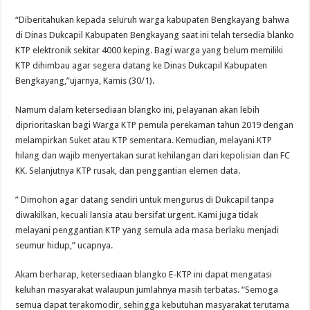
“Diberitahukan kepada seluruh warga kabupaten Bengkayang bahwa
di Dinas Dukcapil Kabupaten Bengkayang saat ini telah tersedia blanko
KTP elektronik sekitar 4000 keping. Bagi warga yang belum memiliki
KTP dihimbau agar segera datang ke Dinas Dukcapil Kabupaten
Bengkayang,”ujarnya, Kamis (30/1).
Namum dalam ketersediaan blangko ini, pelayanan akan lebih
diprioritaskan bagi Warga KTP pemula perekaman tahun 2019 dengan
melampirkan Suket atau KTP sementara. Kemudian, melayani KTP
hilang dan wajib menyertakan surat kehilangan dari kepolisian dan FC
KK. Selanjutnya KTP rusak, dan penggantian elemen data.
” Dimohon agar datang sendiri untuk mengurus di Dukcapil tanpa
diwakilkan, kecuali lansia atau bersifat urgent. Kami juga tidak
melayani penggantian KTP yang semula ada masa berlaku menjadi
seumur hidup,” ucapnya.
Akam berharap, ketersediaan blangko E-KTP ini dapat mengatasi
keluhan masyarakat walaupun jumlahnya masih terbatas. “Semoga
semua dapat terakomodir, sehingga kebutuhan masyarakat terutama