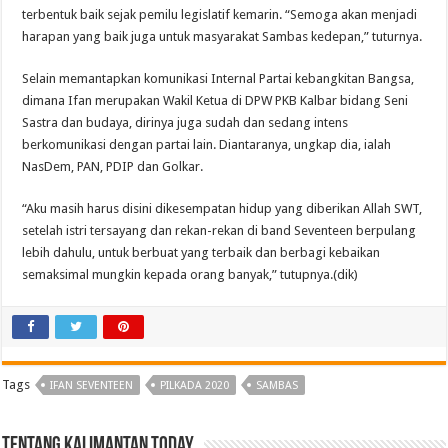
terbentuk baik sejak pemilu legislatif kemarin. “Semoga akan menjadi
harapan yang baik juga untuk masyarakat Sambas kedepan,” tuturnya.
Selain memantapkan komunikasi Internal Partai kebangkitan Bangsa,
dimana Ifan merupakan Wakil Ketua di DPW PKB Kalbar bidang Seni
Sastra dan budaya, dirinya juga sudah dan sedang intens
berkomunikasi dengan partai lain. Diantaranya, ungkap dia, ialah
NasDem, PAN, PDIP dan Golkar.
“Aku masih harus disini dikesempatan hidup yang diberikan Allah SWT,
setelah istri tersayang dan rekan-rekan di band Seventeen berpulang
lebih dahulu, untuk berbuat yang terbaik dan berbagi kebaikan
semaksimal mungkin kepada orang banyak,” tutupnya.(dik)
Tags
IFAN SEVENTEEN
PILKADA 2020
SAMBAS
Tentang Kalimantan Today