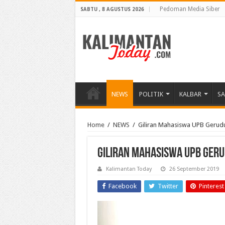
Pedoman Media Siber
SABTU , 8 AGUSTUS 2026
NEWS
POLITIK
KALBAR
S
Home
/
NEWS
/
Giliran Mahasiswa UPB Gerud
Giliran Mahasiswa UPB Ger
Kalimantan Today
26 September 2019
Facebook
Twitter
Pinterest