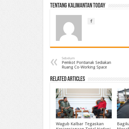
Tentang Kalimantan Today
Sebelum
Pemkot Pontianak Sediakan
Ruang Co-Working Space
Related Articles
Wagub Kalbar Tegaskan
Bagik
Kesiapsiagaan Total Hadapi
Merah