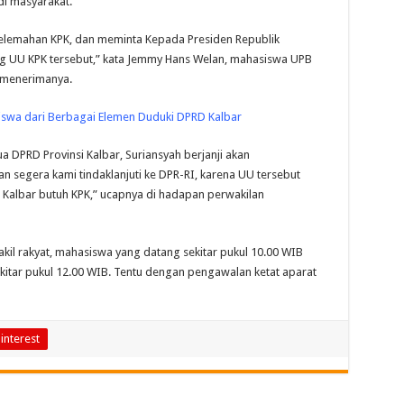
di masyarakat.
elemahan KPK, dan meminta Kepada Presiden Republik
g UU KPK tersebut,” kata Jemmy Hans Welan, mahasiswa UPB
 menerimanya.
swa dari Berbagai Elemen Duduki DPRD Kalbar
a DPRD Provinsi Kalbar, Suriansyah berjanji akan
n segera kami tindaklanjuti ke DPR-RI, karena UU tersebut
 Kalbar butuh KPK,” ucapnya di hadapan perwakilan
kil rakyat, mahasiswa yang datang sekitar pukul 10.00 WIB
kitar pukul 12.00 WIB. Tentu dengan pengawalan ketat aparat
interest