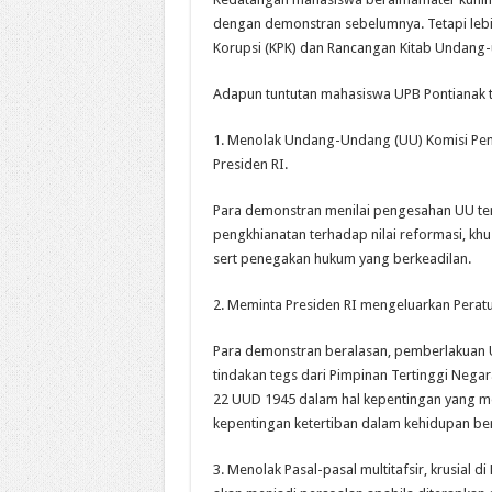
dengan demonstran sebelumnya. Tetapi le
Korupsi (KPK) dan Rancangan Kitab Undang
Adapun tuntutan mahasiswa UPB Pontianak ter
1. Menolak Undang-Undang (UU) Komisi Pem
Presiden RI.
Para demonstran menilai pengesahan UU ter
pengkhianatan terhadap nilai reformasi, kh
sert penegakan hukum yang berkeadilan.
2. Meminta Presiden RI mengeluarkan Perat
Para demonstran beralasan, pemberlakuan UU
tindakan tegs dari Pimpinan Tertinggi Nega
22 UUD 1945 dalam hal kepentingan yang m
kepentingan ketertiban dalam kehidupan b
3. Menolak Pasal-pasal multitafsir, krusia