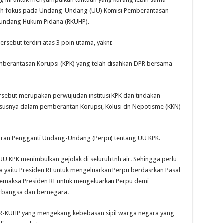
bih fokus pada Undang-Undang (UU) Komisi Pemberantasan
-undang Hukum Pidana (RKUHP).
sebut terdiri atas 3 poin utama, yakni:
berantasan Korupsi (KPK) yang telah disahkan DPR bersama
sebut merupakan perwujudan institusi KPK dan tindakan
ususnya dalam pemberantan Korupsi, Kolusi dn Nepotisme (KKN)
uran Pengganti Undang-Undang (Perpu) tentang UU KPK.
 KPK menimbulkan gejolak di seluruh tnh air. Sehingga perlu
ra yaitu Presiden RI untuk mengeluarkan Perpu berdasrkan Pasal
emaksa Presiden RI untuk mengeluarkan Perpu demi
erbangsa dan bernegara.
l di R-KUHP yang mengekang kebebasan sipil warga negara yang