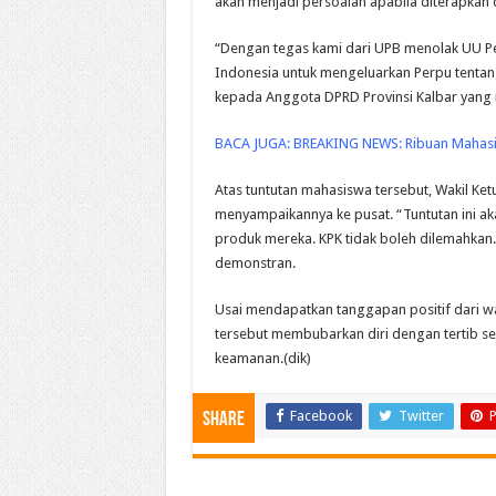
akan menjadi persoalan apabila diterapkan 
“Dengan tegas kami dari UPB menolak UU P
Indonesia untuk mengeluarkan Perpu tentan
kepada Anggota DPRD Provinsi Kalbar yang
BACA JUGA:
BREAKING NEWS: Ribuan Mahasi
Atas tuntutan mahasiswa tersebut, Wakil Ketu
menyampaikannya ke pusat. “Tuntutan ini aka
produk mereka. KPK tidak boleh dilemahkan.
demonstran.
Usai mendapatkan tanggapan positif dari wa
tersebut membubarkan diri dengan tertib se
keamanan.(dik)
Facebook
Twitter
P
Share