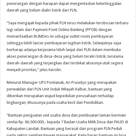
penerangan dengan harapan dapat mengentaskan ketertinggalan
daerah yang belum dialiri listrik dari PLN.
“Saya mengajak kepada pihak PLN terus melakukan terobosan terbaru
lagi selain dari Payment Point Online Banking (PPOB) dengan
memanfaatkan BUMDes ini sebagai outlet resmi pembayaran
sehingga lebih lancer pembayaran tagihan listrik. Selanjutnya saya
berharap adanya kerjasama lebih lanjut dari PLN dalam membuka
akses penerangan di desa-desa yang belum teraliri listrik, terutama
daerah-daerah yang terjangkau dan terdekat aksesnya utuk segera
menjadi prioritas,” jelas Karolin.
Menurut Manager UP3 Pontianak, Ari Prasetyo yang merupakan
perwakilan dari PLN Unit Induk Wilayah Kalbar, bantuan yang
diberikan merupakan wujud kepedulian perusahaan terhadap
lingkungan, khususnya pada usaha kecil dan Pendidikan.
”Bantuan penguatan unit usaha desa dan pembuatan taman bermain
senilai Rp. 86.500.000,- kepada 7 Badan Usaha Milik Desa dan PAUD di
Kabupaten Landak. Bantuan yang berasal dari program PLN Peduli
pada sektor pemberdayaan masyarakat. Kami harap bantuan ini bisa