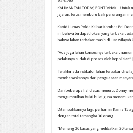
Karhutla
KALIMANTAN TODAY, PONTIANAK – Untuk men
jajaran, terus memburu baik perorangan mau
Kabid Humas Polda Kalbar Kombes Pol Donny
ini bahwa terdapat lokasi yang terbakar, a
bahwa lahan terbakar masih di luar wilayah 
“Ada juga lahan konsesinya terbakar, namun
pelakunya sudah di proses oleh kepolisian” j
Terakhir ada indikator lahan terbakar di w
membebaskannya dari penguasaan masyarak
Dari beberapa hal diatas menurut Donny mem
mengumpulkan bukti bukti guna menemukan k
Ditambahkannya lagi, perhari ini Kamis 15 
dengan total tersangka 30 orang.
“Memang 26 kasus yang melibatkan 30 tersa