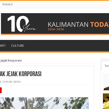
Redaksi
AWIT
CULTURE
 Jejak Korporasi
Ter
ak Jejak Korporasi
HUKUM
,
NEWS