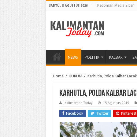
Pedoman Media Siber
SABTU , 8 AGUSTUS 2026
NEWS
POLITIK
KALBAR
S
Home
/
HUKUM
/
Karhutla, Polda Kalbar Lacak
Karhutla, Polda Kalbar Lac
Kalimantan Today
15 Agustus 2019
Facebook
Twitter
Pinterest