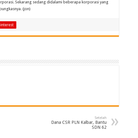
korporasi. Sekarang sedang didalami beberapa korporasi yang
 pungkasnya. (jon)
interest
Setelah
Dana CSR PLN Kalbar, Bantu
SDN 62