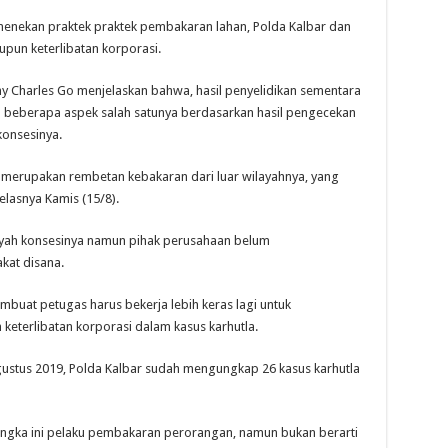
ekan praktek praktek pembakaran lahan, Polda Kalbar dan
pun keterlibatan korporasi.
 Charles Go menjelaskan bahwa, hasil penyelidikan sementara
da beberapa aspek salah satunya berdasarkan hasil pengecekan
konsesinya.
 merupakan rembetan kebakaran dari luar wilayahnya, yang
elasnya Kamis (15/8).
ilayah konsesinya namun pihak perusahaan belum
at disana.
buat petugas harus bekerja lebih keras lagi untuk
eterlibatan korporasi dalam kasus karhutla.
agustus 2019, Polda Kalbar sudah mengungkap 26 kasus karhutla
ngka ini pelaku pembakaran perorangan, namun bukan berarti