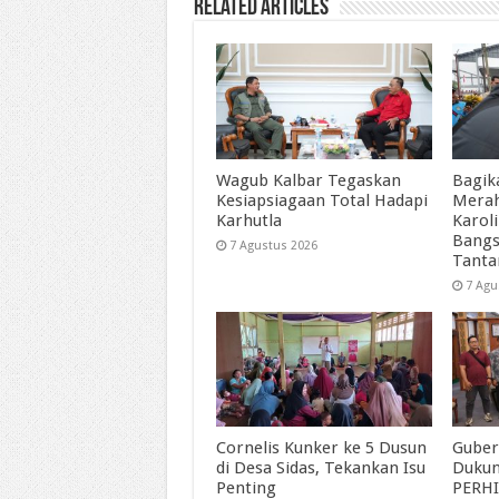
Related Articles
Wagub Kalbar Tegaskan
Bagik
Kesiapsiagaan Total Hadapi
Merah
Karhutla
Karol
Bangs
7 Agustus 2026
Tant
7 Agu
Cornelis Kunker ke 5 Dusun
Guber
di Desa Sidas, Tekankan Isu
Duku
Penting
PERHI