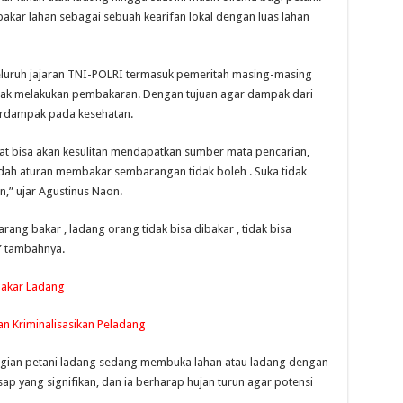
bakar lahan sebagai sebuah kearifan lokal dengan luas lahan
seluruh jajaran TNI-POLRI termasuk pemeritah masing-masing
dak melakukan pembakaran. Dengan tujuan agar dampak dari
rdampak pada kesehatan.
kat bisa akan kesulitan mendapatkan sumber mata pencarian,
ah aturan membakar sembarangan tidak boleh . Suka tidak
n,” ujar Agustinus Naon.
arang bakar , ladang orang tidak bisa dibakar , tidak bisa
” tambahnya.
Bakar Ladang
n Kriminalisasikan Peladang
gian petani ladang sedang membuka lahan atau ladang dengan
p yang signifikan, dan ia berharap hujan turun agar potensi