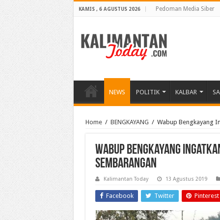
Pedoman Media Siber
KAMIS , 6 AGUSTUS 2026
NEWS
POLITIK
KALBAR
S
Home
/
BENGKAYANG
/
Wabup Bengkayang In
Wabup Bengkayang Ingatkan
Sembarangan
Kalimantan Today
13 Agustus 2019
Facebook
Twitter
Pinterest