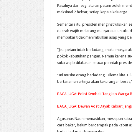
Pasalnya dari segi aturan petani boleh mem
maksimal 2 hektar, setiap kepala keluarga.
Sementara itu, presiden menginstruksikan 
daerah wajib melarang masyarakat untuk ti
membakar tidak menimbulkan asap yang be
“Jika petani tidak berladang, maka masyara
pokok kebutuhan pangan. Namun karena sud
suka wajib dilakukan sesuai perintah preside
“Ini musim orang berladang. Dilema kita. Dil
bertanaman artinya akan kekurangan beras,
BACA JUGA:
Polisi Kembali Tangkap Warga 
BACA JUGA:
Dewan Adat Dayak Kalbar: Janga
Agustinus Naon memastikan, meskipun seba
cara bakar, belum berdampak pada kabut asa
karhutla dapat di minimalisir.