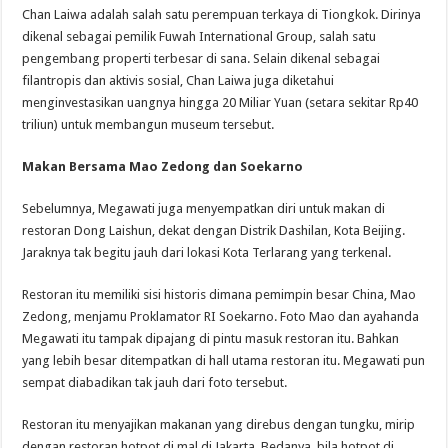
Chan Laiwa adalah salah satu perempuan terkaya di Tiongkok. Dirinya
dikenal sebagai pemilik Fuwah International Group, salah satu
pengembang properti terbesar di sana. Selain dikenal sebagai
filantropis dan aktivis sosial, Chan Laiwa juga diketahui
menginvestasikan uangnya hingga 20 Miliar Yuan (setara sekitar Rp40
triliun) untuk membangun museum tersebut.
Makan Bersama Mao Zedong dan Soekarno
Sebelumnya, Megawati juga menyempatkan diri untuk makan di
restoran Dong Laishun, dekat dengan Distrik Dashilan, Kota Beijing.
Jaraknya tak begitu jauh dari lokasi Kota Terlarang yang terkenal.
Restoran itu memiliki sisi historis dimana pemimpin besar China, Mao
Zedong, menjamu Proklamator RI Soekarno. Foto Mao dan ayahanda
Megawati itu tampak dipajang di pintu masuk restoran itu. Bahkan
yang lebih besar ditempatkan di hall utama restoran itu. Megawati pun
sempat diabadikan tak jauh dari foto tersebut.
Restoran itu menyajikan makanan yang direbus dengan tungku, mirip
dengan restoran hotpot di mal di Jakarta. Bedanya, bila hotpot di