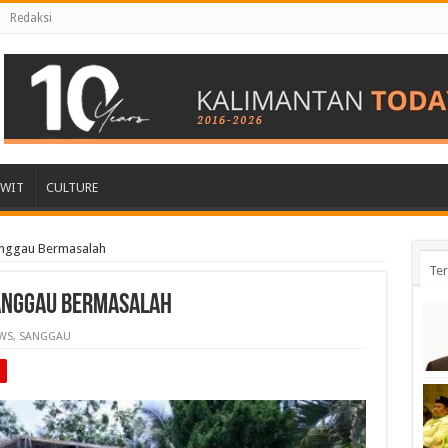
Redaksi
AWIT
CULTURE
anggau Bermasalah
Ter
Sanggau Bermasalah
WS
,
SANGGAU