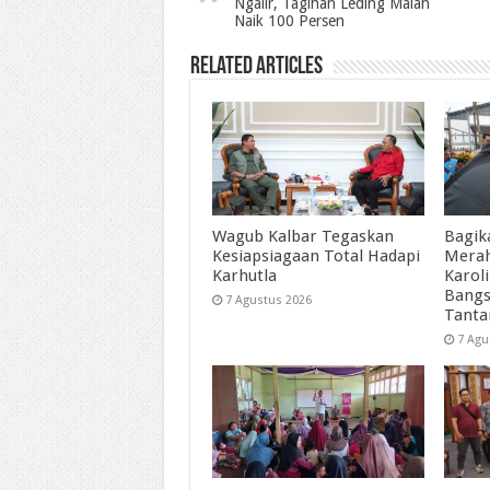
Ngalir, Tagihan Leding Malah
Naik 100 Persen
Related Articles
Wagub Kalbar Tegaskan
Bagik
Kesiapsiagaan Total Hadapi
Merah
Karhutla
Karol
Bangs
7 Agustus 2026
Tant
7 Agu