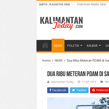
Pedoman Media Siber
SABTU , 8 AGUSTUS 2026
NEWS
POLITIK
KALBAR
S
Home
/
NEWS
/
Dua Ribu Meteran PDAM di S
Dua Ribu Meteran PDAM di 
Kalimantan Today
11 Juli 2019
NE
Facebook
Twitter
Pinterest