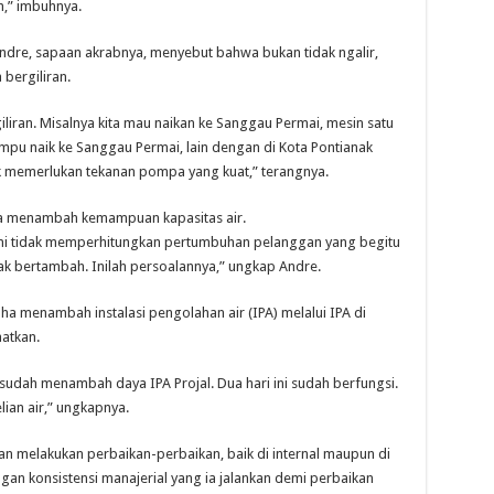
ah,” imbuhnya.
Andre, sapaan akrabnya, menyebut bahwa bukan tidak ngalir,
bergiliran.
liran. Misalnya kita mau naikan ke Sanggau Permai, mesin satu
ampu naik ke Sanggau Permai, lain dengan di Kota Pontianak
ak memerlukan tekanan pompa yang kuat,” terangnya.
a menambah kemampuan kapasitas air.
ini tidak memperhitungkan pertumbuhan pelanggan yang begitu
k bertambah. Inilah persoalannya,” ungkap Andre.
a menambah instalasi pengolahan air (IPA) melalui IPA di
atkan.
sudah menambah daya IPA Projal. Dua hari ini sudah berfungsi.
an air,” ungkapnya.
akan melakukan perbaikan-perbaikan, baik di internal maupun di
ngan konsistensi manajerial yang ia jalankan demi perbaikan