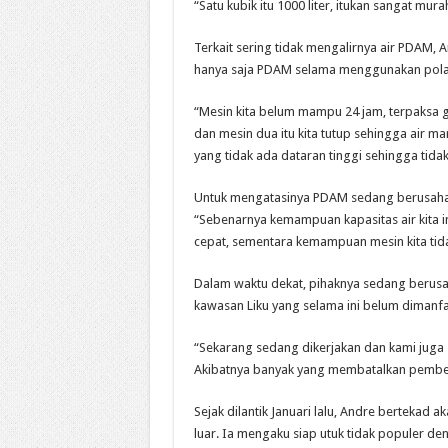
“Satu kubik itu 1000 liter, itukan sangat mur
Terkait sering tidak mengalirnya air PDAM, 
hanya saja PDAM selama menggunakan pola 
“Mesin kita belum mampu 24 jam, terpaksa gi
dan mesin dua itu kita tutup sehingga air m
yang tidak ada dataran tinggi sehingga tid
Untuk mengatasinya PDAM sedang berusah
“Sebenarnya kemampuan kapasitas air kita 
cepat, sementara kemampuan mesin kita tida
Dalam waktu dekat, pihaknya sedang berusah
kawasan Liku yang selama ini belum dimanfa
“Sekarang sedang dikerjakan dan kami juga 
Akibatnya banyak yang membatalkan pembeli
Sejak dilantik Januari lalu, Andre bertekad 
luar. Ia mengaku siap utuk tidak populer de