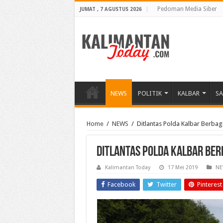
Pedoman Media Siber
JUMAT , 7 AGUSTUS 2026
NEWS
POLITIK
KALBAR
S
Home
/
NEWS
/
Ditlantas Polda Kalbar Berbagi
Ditlantas Polda Kalbar Berb
Kalimantan Today
17 Mei 2019
NE
Facebook
Twitter
Pinterest