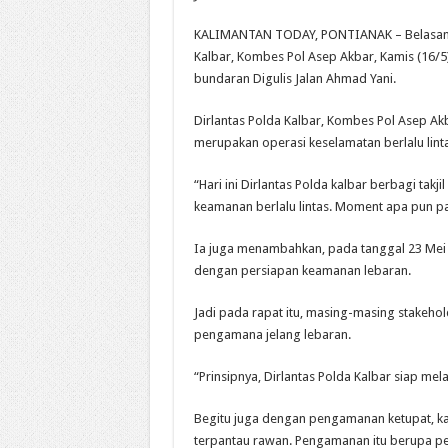
KALIMANTAN TODAY, PONTIANAK – Belasan an
Kalbar, Kombes Pol Asep Akbar, Kamis (16/5
bundaran Digulis Jalan Ahmad Yani.
Dirlantas Polda Kalbar, Kombes Pol Asep Akba
merupakan operasi keselamatan berlalu lint
“Hari ini Dirlantas Polda kalbar berbagi ta
keamanan berlalu lintas. Moment apa pun pas
Ia juga menambahkan, pada tanggal 23 Mei 20
dengan persiapan keamanan lebaran.
Jadi pada rapat itu, masing-masing stakeho
pengamana jelang lebaran.
“Prinsipnya, Dirlantas Polda Kalbar siap me
Begitu juga dengan pengamanan ketupat, ka
terpantau rawan. Pengamanan itu berupa pen