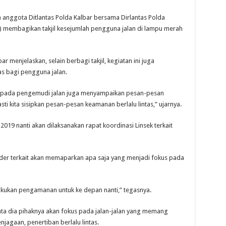
ggota Ditlantas Polda Kalbar bersama Dirlantas Polda
) membagikan takjil kesejumlah pengguna jalan di lampu merah
r menjelaskan, selain berbagi takjil, kegiatan ini juga
as bagi pengguna jalan.
kjil pada pengemudi jalan juga menyampaikan pesan-pesan
ti kita sisipkan pesan-pesan keamanan berlalu lintas,” ujarnya.
19 nanti akan dilaksanakan rapat koordinasi Linsek terkait
lder terkait akan memaparkan apa saja yang menjadi fokus pada
lakukan pengamanan untuk ke depan nanti,” tegasnya.
ta dia pihaknya akan fokus pada jalan-jalan yang memang
jagaan, penertiban berlalu lintas.