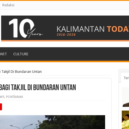
Redaksi
AWIT
CULTURE
 Takjil Di Bundaran Untan
Ter
agi Takjil Di Bundaran Untan
WS
,
PONTIANAK