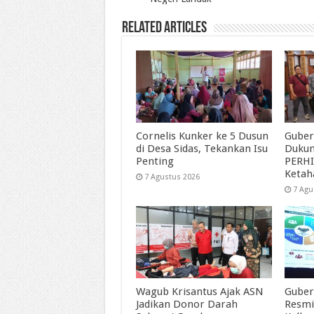
Related Articles
Cornelis Kunker ke 5 Dusun
Guber
di Desa Sidas, Tekankan Isu
Duku
Penting
PERHI
Ketah
7 Agustus 2026
7 Agu
Wagub Krisantus Ajak ASN
Guber
Jadikan Donor Darah
Resmi