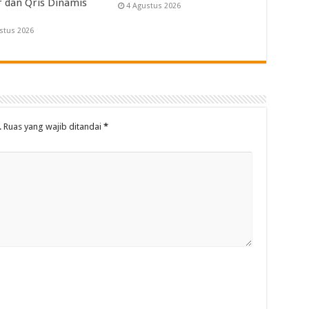
r dan Qris Dinamis
4 Agustus 2026
stus 2026
.
Ruas yang wajib ditandai
*