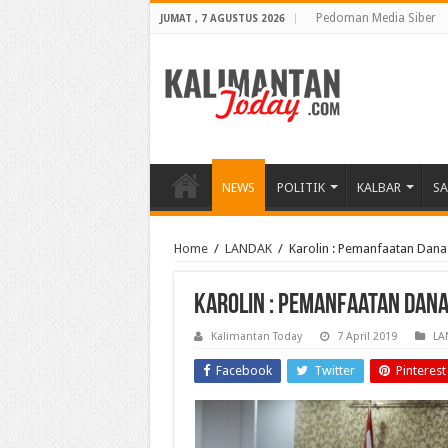
Pedoman Media Siber
JUMAT , 7 AGUSTUS 2026
NEWS
POLITIK
KALBAR
S
Home
/
LANDAK
/
Karolin : Pemanfaatan Dana
Karolin : Pemanfaatan Dana
Kalimantan Today
7 April 2019
LA
Facebook
Twitter
Pinterest