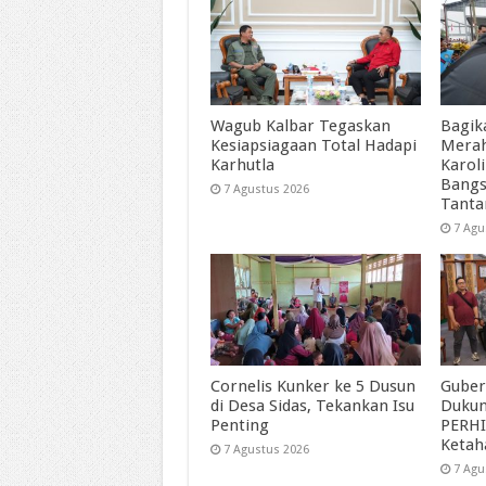
Wagub Kalbar Tegaskan
Bagik
Kesiapsiagaan Total Hadapi
Merah
Karhutla
Karol
Bangs
7 Agustus 2026
Tant
7 Agu
Cornelis Kunker ke 5 Dusun
Guber
di Desa Sidas, Tekankan Isu
Duku
Penting
PERHI
Ketah
7 Agustus 2026
7 Agu