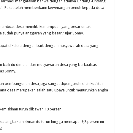
mo Harmadi mengatakan bahwa dengan adanya Undang-Undang
tah Pusat telah memberikann kewenangan penuh kepada desa
 membuat desa memiliki kemampuan yang besar untuk
sudah punya anggaran yang besar,” ujar Sonny.
dapat dikelola dengan baik dengan musyawarah desa yang
baik itu dimulai dari musyawarah desa yang berkualitas
as Sonny.
n pembangunan desa juga sangat dipengaruhi oleh kualitas
ana desa merupakan salah satu upaya untuk menurunkan angka
 kemiskinan turun dibawah 10 persen.
a angka kemiskinan itu turun hingga mencapai 9,8 persen ini
y)