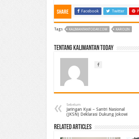
Facebook
Twitter
P
Share
Tags
KALIMANTANTODAY.COM
KAROLIN
Tentang Kalimantan Today
Sebelum
Jaringan Kyai – Santri Nasional
(JKSN) Deklarasi Dukung Jokowi
Related Articles