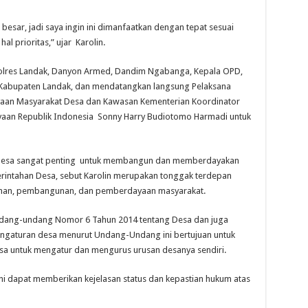
besar, jadi saya ingin ini dimanfaatkan dengan tepat sesuai
 prioritas,” ujar Karolin.
Kapolres Landak, Danyon Armed, Dandim Ngabanga, Kepala OPD,
 Kabupaten Landak, dan mendatangkan langsung Pelaksana
aan Masyarakat Desa dan Kawasan Kementerian Koordinator
an Republik Indonesia Sonny Harry Budiotomo Harmadi untuk
 desa sangat penting untuk membangun dan memberdayakan
rintahan Desa, sebut Karolin merupakan tonggak terdepan
ahan, pembangunan, dan pemberdayaan masyarakat.
Undang-undang Nomor 6 Tahun 2014 tentang Desa dan juga
engaturan desa menurut Undang-Undang ini bertujuan untuk
a untuk mengatur dan mengurus urusan desanya sendiri.
i dapat memberikan kejelasan status dan kepastian hukum atas