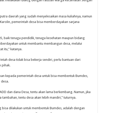
, saat melakukan dialog dengan ratusan warga Kecamatan Sengah
a putra daerah yang sudah menyelesaikan masa kuliahnya, namun
ut Karolin, pemerintah desa bisa memberdayakan sarjana
S, baik tenaga pendidik, tenaga kesehatan maupun bidang
sa diberdayakan untuk membantu membangun desa, melalui
t itu,” katanya.
ah desa tidak bisa bekerja sendiri, perlu bantuan dari
 pihak.
ankan kepada pemerintah desa untuk bisa membentuk Bumdes,
 desa.
ADD dan dana Desa, tentu akan lama berkembang. Namun, jika
a tambahan, tentu desa akan lebih mandiri,” tuturnya.
ng bisa dilakukan untuk membentuk Bumdes, adalah dengan