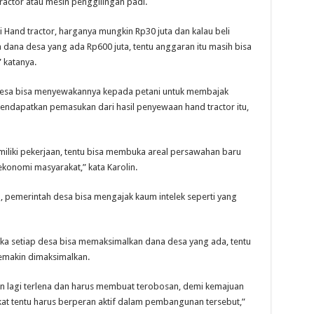
actor atau mesin penggilingan padi.
i Hand tractor, harganya mungkin Rp30 juta dan kalau beli
ika dana desa yang ada Rp600 juta, tentu anggaran itu masih bisa
 katanya.
 desa bisa menyewakannya kepada petani untuk membajak
endapatkan pemasukan dari hasil penyewaan hand tractor itu,
miliki pekerjaan, tentu bisa membuka areal persawahan baru
konomi masyarakat,” kata Karolin.
, pemerintah desa bisa mengajak kaum intelek seperti yang
ka setiap desa bisa memaksimalkan dana desa yang ada, tentu
emakin dimaksimalkan.
an lagi terlena dan harus membuat terobosan, demi kemajuan
akat tentu harus berperan aktif dalam pembangunan tersebut,”