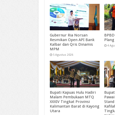
Gubernur Ria Norsan
BPBD 
Resmikan Open API Bank
Plang
Kalbar dan Qris Dinamis
4 Agu
MPM
5 Agustus 2026
Bupati Kapuas Hulu Hadiri
Bupat
Malam Pembukaan MTQ
Pawai
XXXIV Tingkat Provinsi
Stand
Kalimantan Barat di Kayong
Kafil
Utara
Tingk