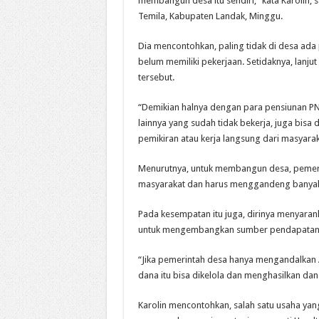
membangun desa itu sendiri,” kata Karolin
Temila, Kabupaten Landak, Minggu.
Dia mencontohkan, paling tidak di desa ad
belum memiliki pekerjaan. Setidaknya, lanj
tersebut.
“Demikian halnya dengan para pensiunan PN
lainnya yang sudah tidak bekerja, juga bi
pemikiran atau kerja langsung dari masyaraka
Menurutnya, untuk membangun desa, pemerint
masyarakat dan harus menggandeng banyak
Pada kesempatan itu juga, dirinya menyar
untuk mengembangkan sumber pendapatan
“Jika pemerintah desa hanya mengandalkan 
dana itu bisa dikelola dan menghasilkan dan
Karolin mencontohkan, salah satu usaha ya