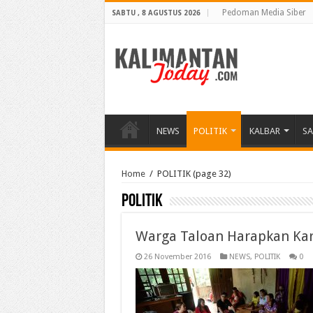
Pedoman Media Siber
SABTU , 8 AGUSTUS 2026
NEWS
POLITIK
KALBAR
S
Home
/
POLITIK
(page 32)
POLITIK
Warga Taloan Harapkan Karo
26 November 2016
NEWS
,
POLITIK
0