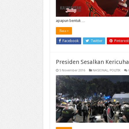
apapun bentuk …
Baca »
Facebook
Twitter
Pinterest
Presiden Sesalkan Kericuha
5 November 2016
NASIONAL
,
POLITIK