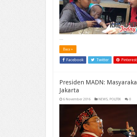
…
Baca »
Facebook
Twitter
Pinterest
Presiden MADN: Masyaraka
Jakarta
6 November 2016
NEWS
,
POLITIK
0