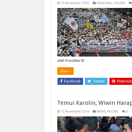
15 November 2016
NASIONAL
,
POLITIK
oleh Presiden RI …
Baca »
Facebook
Twitter
Pinterest
Temui Karolin, Wiwin Har
15 November 2016
NEWS
,
POLITIK
0