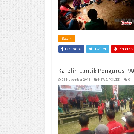
Baca »
Facebook
Twitter
Pinterest
Karolin Lantik Pengurus P
25 November 2016
NEWS
,
POLITIK
0