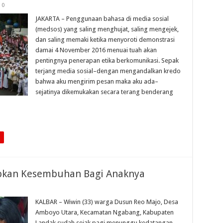
0
JAKARTA – Penggunaan bahasa di media sosial
(medsos) yang saling menghujat, saling mengejek,
dan saling memaki ketika menyoroti demonstrasi
damai 4 November 2016 menuai tuah akan
pentingnya penerapan etika berkomunikasi. Sepak
terjang media sosial–dengan mengandalkan kredo
bahwa aku mengirim pesan maka aku ada–
sejatinya dikemukakan secara terang benderang
apkan Kesembuhan Bagi Anaknya
KALBAR – Wiwin (33) warga Dusun Reo Majo, Desa
Amboyo Utara, Kecamatan Ngabang, Kabupaten
Landak sudah sejak pagi menunggu kedatangan