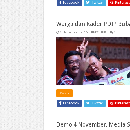
Facebook
Twitter
Pinterest
Warga dan Kader PDIP Bub
15 November 2016
POLITIK
0
Baca »
Facebook
Twitter
Pinterest
Demo 4 November, Media So