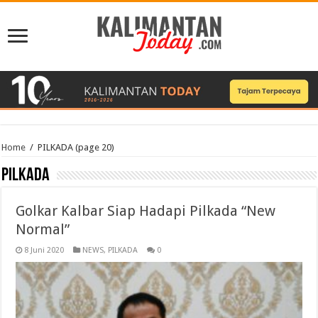
Home
/
PILKADA
(page 20)
PILKADA
Golkar Kalbar Siap Hadapi Pilkada “New
Normal”
8 Juni 2020
NEWS
,
PILKADA
0