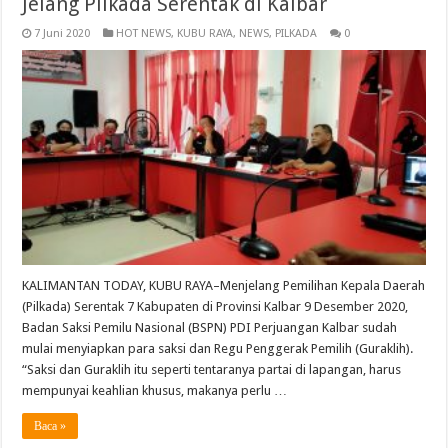
Jelang Pilkada Serentak di Kalbar
7 Juni 2020
HOT NEWS
,
KUBU RAYA
,
NEWS
,
PILKADA
0
KALIMANTAN TODAY, KUBU RAYA–Menjelang Pemilihan Kepala Daerah
(Pilkada) Serentak 7 Kabupaten di Provinsi Kalbar 9 Desember 2020,
Badan Saksi Pemilu Nasional (BSPN) PDI Perjuangan Kalbar sudah
mulai menyiapkan para saksi dan Regu Penggerak Pemilih (Guraklih).
“Saksi dan Guraklih itu seperti tentaranya partai di lapangan, harus
mempunyai keahlian khusus, makanya perlu …
Baca »