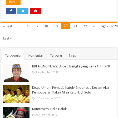
Baca »
20
« First
...
10
«
18
19
21
22
»
Page 20 of 28
...
Last »
Terpopuler
Komentar
Terbaru
Tags
BREAKING NEWS: Bupati Bengkayang Kena OTT KPK
3 September 2019
Ketua Umum Pemuda Katolik Indonesia Kecam Aksi
Pembubaran Paksa Misa Katolik di Solo
10 September 2016
Kontroversi Udin Balok
26 Oktober 2019