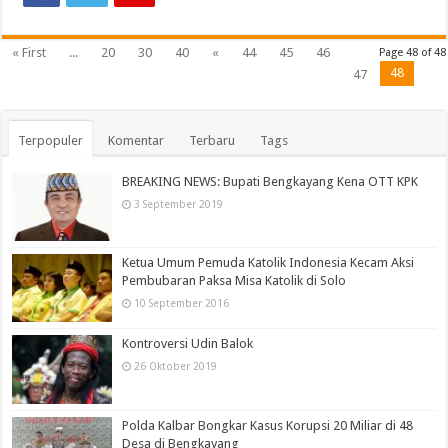
« First
...
20
30
40
«
44
45
46
Page 48 of 48
48
47
Terpopuler
Komentar
Terbaru
Tags
BREAKING NEWS: Bupati Bengkayang Kena OTT KPK
3 September 2019
Ketua Umum Pemuda Katolik Indonesia Kecam Aksi
Pembubaran Paksa Misa Katolik di Solo
10 September 2016
Kontroversi Udin Balok
26 Oktober 2019
Polda Kalbar Bongkar Kasus Korupsi 20 Miliar di 48
Desa di Bengkayang