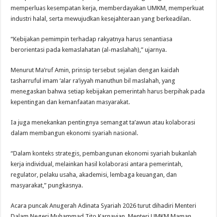
memperluas kesempatan kerja, memberdayakan UMKM, memperkuat
industri halal, serta mewujudkan kesejahteraan yang berkeadilan.
“Kebijakan pemimpin terhadap rakyatnya harus senantiasa
berorientasi pada kemaslahatan (al-maslahah),” ujarnya.
Menurut Ma’ruf Amin, prinsip tersebut sejalan dengan kaidah
tasharruful imam ‘alar ra’iyyah manuthun bil maslahah, yang
menegaskan bahwa setiap kebijakan pemerintah harus berpihak pada
kepentingan dan kemanfaatan masyarakat.
Ia juga menekankan pentingnya semangat ta’awun atau kolaborasi
dalam membangun ekonomi syariah nasional.
“Dalam konteks strategis, pembangunan ekonomi syariah bukanlah
kerja individual, melainkan hasil kolaborasi antara pemerintah,
regulator, pelaku usaha, akademisi, lembaga keuangan, dan
masyarakat,” pungkasnya.
Acara puncak Anugerah Adinata Syariah 2026 turut dihadiri Menteri
Dalam Negeri Muhammad Tito Karnavian, Menteri UMKM Maman