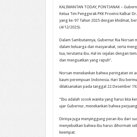
KALIMANTAN TODAY, PONTIANAK – Gubernur K
Ketua Tim Penggerak PKK Provinsi Kalbar Dr. 
yang ke-97 Tahun 2025 dengan khidmat, ber
(4/12/2025).
Dalam Sambutannya, Gubernur Ria Norsan 
dalam keluarga dan masyarakat, serta meng
tua, terutama ibu. Hal ini sejalan dengan te
dan menguatkan yang rapuh”.
Norsan menekankan bahwa peringatan ini a
kaum perempuan Indonesia. Hari Ibu bermu
dilaksanakan pada tanggal 22 Desember 192
​”Ibu adalah sosok wanita yang harus kita ken
ujar Gubernur, menekankan bahwa perjuang
Dirinya juga menyinggung peran ibu dari su
menyebutkan bahwa ibu harus dihormati seba
keempat.