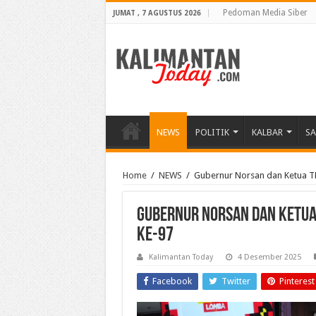
Pedoman Media Siber
JUMAT , 7 AGUSTUS 2026
NEWS
POLITIK
KALBAR
S
Home
/
NEWS
/
Gubernur Norsan dan Ketua TP 
Gubernur Norsan dan Ketua T
Ke-97
Kalimantan Today
4 Desember 2025
Facebook
Twitter
Pinterest