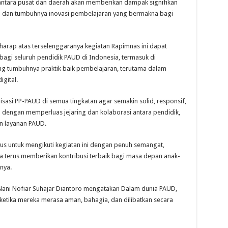
antara pusat dan daerah akan memberikan dampak signifikan
D dan tumbuhnya inovasi pembelajaran yang bermakna bagi
harap atas terselenggaranya kegiatan Rapimnas ini dapat
gi seluruh pendidik PAUD di Indonesia, termasuk di
g tumbuhnya praktik baik pembelajaran, terutama dalam
igital.
sasi PP-PAUD di semua tingkatan agar semakin solid, responsif,
engan memperluas jejaring dan kolaborasi antara pendidik,
n layanan PAUD.
us untuk mengikuti kegiatan ini dengan penuh semangat,
a terus memberikan kontribusi terbaik bagi masa depan anak-
nya.
Nani Nofiar Suhajar Diantoro mengatakan Dalam dunia PAUD,
 ketika mereka merasa aman, bahagia, dan dilibatkan secara