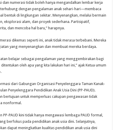
asi dan numerasi tidak boleh hanya mengandalkan lembar kerja
a, terhubung dengan pengalaman anak sehari-hari—membaca
l bentuk di lingkungan sekitar. Menyenangkan, melalui bermain
, eksplorasi alam, dan proyek sederhana. Partisipatif,
ita, dan mencoba hal baru,” harapnya.
umerasi dikemas seperti ini, anak tidak merasa terbebani. Mereka
egiatan yang menyenangkan dan membuat mereka berdaya.
iatan belajar sebagai pengalaman yang menggembirakan bagi
tentukan oleh apa yang kita lakukan hari ini,” ajak Ketua umum
.
formasi dari Gabungan Organisasi Penyelenggara Taman Kanak-
lan Penyelenggara Pendidikan Anak Usia Dini (PP-PAUD).
dan bertujuan untuk memperluas cakupan pengawasan tidak
ga nonformal.
n PP-PAUD kini tidak hanya mengawasi lembaga PAUD formal,
ng berfokus pada pendidikan anak usia dini. Selanjutnya,
kan dapat meningkatkan kualitas pendidikan anak usia dini