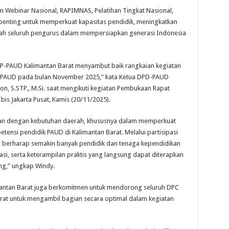
ebinar Nasional, RAPIMNAS, Pelatihan Tingkat Nasional,
nting untuk memperkuat kapasitas pendidik, meningkatkan
kah seluruh pengurus dalam mempersiapkan generasi Indonesia
PP-PAUD Kalimantan Barat menyambut baik rangkaian kegiatan
P-PAUD pada bulan November 2025,” kata Ketua DPD-PAUD
son, S.STP., M.Si. saat mengikuti kegiatan Pembukaan Rapat
bis Jakarta Pusat, Kamis (20/11/2025).
van dengan kebutuhan daerah, khususnya dalam memperkuat
ensi pendidik PAUD di Kalimantan Barat. Melalui partisipasi
mi berharap semakin banyak pendidik dan tenaga kependidikan
i, serta keterampilan praktis yang langsung dapat diterapkan
ng,” ungkap Windy.
ntan Barat juga berkomitmen untuk mendorong seluruh DPC
arat untuk mengambil bagian secara optimal dalam kegiatan