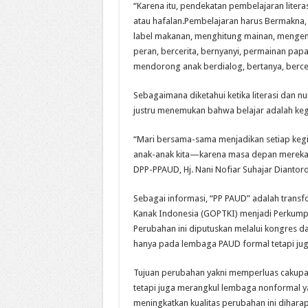
“Karena itu, pendekatan pembelajaran liter
atau hafalan.Pembelajaran harus Bermakn
label makanan, menghitung mainan, mengena
peran, bercerita, bernyanyi, permainan papan
mendorong anak berdialog, bertanya, bercer
Sebagaimana diketahui ketika literasi dan n
justru menemukan bahwa belajar adalah k
“Mari bersama-sama menjadikan setiap keg
anak-anak kita—karena masa depan mereka di
DPP-PPAUD, Hj. Nani Nofiar Suhajar Diantoro
Sebagai informasi, “PP PAUD” adalah trans
Kanak Indonesia (GOPTKI) menjadi Perkumpu
Perubahan ini diputuskan melalui kongres 
hanya pada lembaga PAUD formal tetapi ju
Tujuan perubahan yakni memperluas cakupa
tetapi juga merangkul lembaga nonformal ya
meningkatkan kualitas perubahan ini diharap