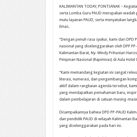
KALIMANTAN TODAY, PONTIANAK – Kegiatan W
serta Lomba Guru PAUD merupakan wadah pe
mutu layanan PAUD, serta menyatukan lang
Emas.
“Dengan penuh rasa syukur, kami dari DPD 
nasional yang diselenggarakan oleh DPP P
Kalimantan Barat, Ny. Windy Prihastari Haris
Pimpinan Nasional (Rapimnas) di Aula Hotel I
“Kami memandang kegiatan ini sangat rele
literasi, numerasi, dan pengembangan kompet
aktif dalam rangkaian agenda tersebut, ka
yang mendapatkan pemahaman baru, inspiras
dalam pembelajaran di satuan masing-masi
Disampaikannya bahwa DPD PP-PAUD Kalima
dan pendidik PAUD di wilayah Kalimantan B
yang diselenggarakan pada hari ini.