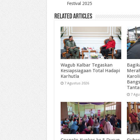
Festival 2025
Related Articles
Wagub Kalbar Tegaskan
Bagik
Kesiapsiagaan Total Hadapi
Merah
Karhutla
Karol
Bangs
7 Agustus 2026
Tant
7 Agu