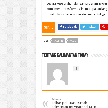
secara keseluruhan dengan program-program
komitmen: Transformasi ini merupakan lan
pendidikan anak usia dini dan mencetak gene
Facebook
Twitter
P
Share
Tags
KALBAR
PAUD
Tentang Kalimantan Today
Sebelum
Kalbar Jadi Tuan Rumah
Kalimantan International MTB