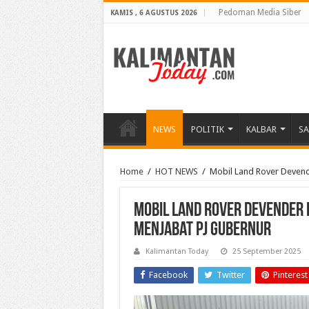
Pedoman Media Siber
KAMIS , 6 AGUSTUS 2026
NEWS
POLITIK
KALBAR
S
Home
/
HOT NEWS
/
Mobil Land Rover Devend
Mobil Land Rover Devender R
Menjabat Pj Gubernur
Kalimantan Today
25 September 2025
Facebook
Twitter
Pinterest