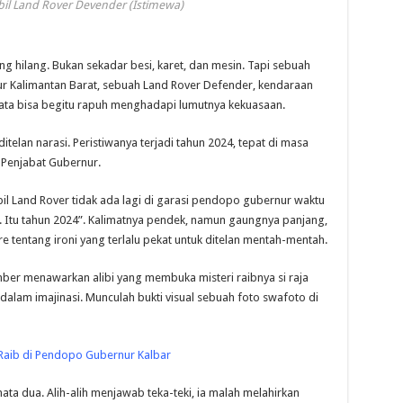
il Land Rover Devender (Istimewa)
ilang. Bukan sekadar besi, karet, dan mesin. Tapi sebuah
r Kalimantan Barat, sebuah Land Rover Defender, kendaraan
ata bisa begitu rapuh menghadapi lumutnya kekuasaan.
itelan narasi. Peristiwanya terjadi tahun 2024, tepat di masa
 Penjabat Gubernur.
il Land Rover tidak ada lagi di garasi pendopo gubernur waktu
t. Itu tahun 2024”. Kalimatnya pendek, namun gaungnya panjang,
 tentang ironi yang terlalu pekat untuk ditelan mentah-mentah.
mber menawarkan alibi yang membuka misteri raibnya si raja
r dalam imajinasi. Munculah bukti visual sebuah foto swafoto di
 Raib di Pendopo Gubernur Kalbar
mata dua. Alih-alih menjawab teka-teki, ia malah melahirkan