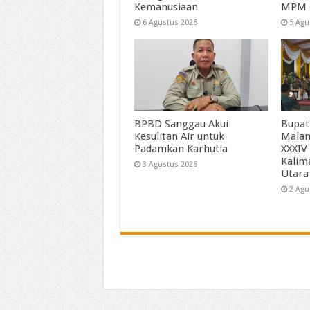
Kemanusiaan
MPM
6 Agustus 2026
5 Agu
BPBD Sanggau Akui
Bupat
Kesulitan Air untuk
Mala
Padamkan Karhutla
XXXIV
Kalim
3 Agustus 2026
Utara
2 Agu