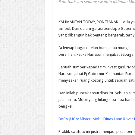
Foto Harisson sedang swafoto didepan Mob
KALIMANTAN TODAY, PONTIANAK – Ada yang h
simbol. Dari dalam garasi pendopo Gubernu
yang dibangun bak benteng bergerak, terny
Ia lenyap bagai ditelan bumi, atau mungkin, d
peralihan, ketika Harisson menjabat sebagai
Sebuah sumber kepada tim investigasi, “Mob
Harisson jabat Pj Gubernur Kalimantan Bara
menyisakan ruang kosong untuk sebuah satire
Dan inilah puncak absurditas itu. Sebuah su
jalanan itu. Mobil yang hilang tiba-tiba hadi
bengkel.
BACA JUGA:
Misteri Mobil Dinas Land Rover
Praktik swafoto ini justru menjadi pisau ber