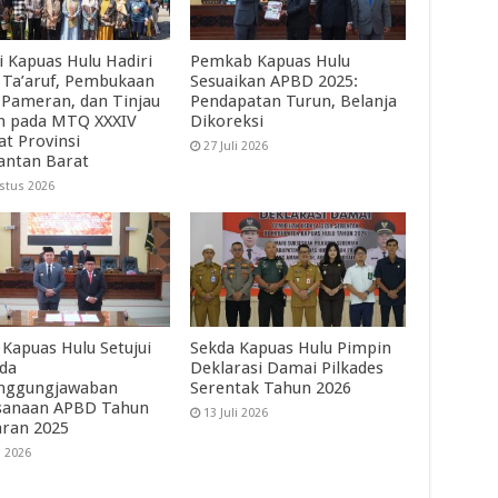
i Kapuas Hulu Hadiri
Pemkab Kapuas Hulu
 Ta’aruf, Pembukaan
Sesuaikan APBD 2025:
 Pameran, dan Tinjau
Pendapatan Turun, Belanja
ah pada MTQ XXXIV
Dikoreksi
at Provinsi
27 Juli 2026
antan Barat
stus 2026
Kapuas Hulu Setujui
Sekda Kapuas Hulu Pimpin
da
Deklarasi Damai Pilkades
nggungjawaban
Serentak Tahun 2026
sanaan APBD Tahun
13 Juli 2026
ran 2025
i 2026