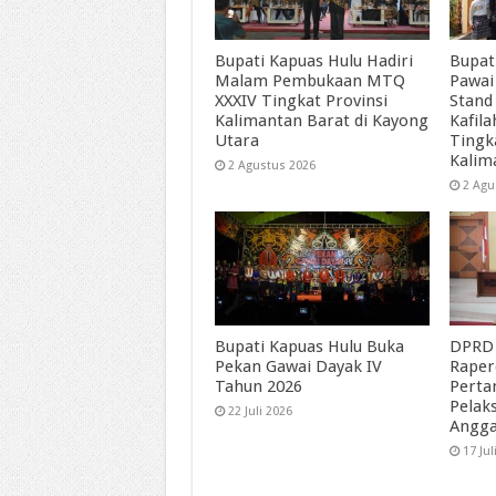
Bupati Kapuas Hulu Hadiri
Bupat
Malam Pembukaan MTQ
Pawai
XXXIV Tingkat Provinsi
Stand
Kalimantan Barat di Kayong
Kafil
Utara
Tingk
Kalim
2 Agustus 2026
2 Agu
Bupati Kapuas Hulu Buka
DPRD 
Pekan Gawai Dayak IV
Raper
Tahun 2026
Perta
Pelak
22 Juli 2026
Angga
17 Jul