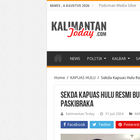
Pedoman Media Siber
KAMIS , 6 AGUSTUS 2026
NEWS
POLITIK
KALBAR
S
Home
/
KAPUAS HULU
/
Sekda Kapuas Hulu Re
Sekda Kapuas Hulu Resmi B
Paskibraka
Kalimantan Today
31 Juli 2024
KA
Facebook
Twitter
Pinterest