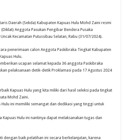
is Daerah (Sekda) Kabupaten Kapuas Hulu Mohd Zaini resmi
 (Diklat) Anggota Pasukan Pengibar Bendera Pusaka
l Uncak Kecamatan Putussibau Selatan, Rabu (31/07/2024).
acara penerimaan calon Anggota Paskibraka Tingkat Kabupaten
Kapuas Hulu.
mberikan ucapan selamat kepada 36 anggota Paskibraka
kan pelaksanaan detik-detik Proklamasi pada 17 Agustus 2024
baik Kapuas Hulu yang kita miliki dari hasil seleksi pada tingkat
kata Mohd Zaini.
Hulu ini memiliki semangat dan dedikasi yang tinggi untuk
a Kapuas Hulu ini nantinya dapat melaksanakan tugas dan
kuti dengan baik pelatihan ini secara berkelanjutan, karena