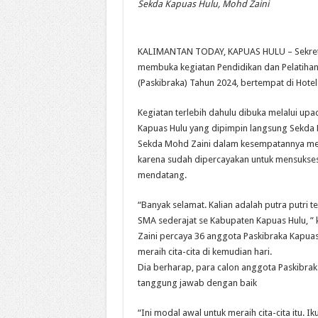
S
ekda Kapuas Hulu, Mohd Zaini
KALIMANTAN TODAY, KAPUAS HULU – Sekretar
membuka kegiatan Pendidikan dan Pelatihan
(Paskibraka) Tahun 2024, bertempat di Hote
Kegiatan terlebih dahulu dibuka melalui up
Kapuas Hulu yang dipimpin langsung Sekda 
Sekda Mohd Zaini dalam kesempatannya me
karena sudah dipercayakan untuk mensukses
mendatang.
“Banyak selamat. Kalian adalah putra putri ter
SMA sederajat se Kabupaten Kapuas Hulu, ” 
Zaini percaya 36 anggota Paskibraka Kapuas 
meraih cita-cita di kemudian hari.
Dia berharap, para calon anggota Paskibrak
tanggung jawab dengan baik
“Ini modal awal untuk meraih cita-cita itu. I