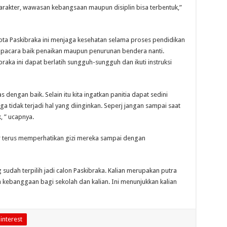
karakter, wawasan kebangsaan maupun disiplin bisa terbentuk,”
gota Paskibraka ini menjaga kesehatan selama proses pendidikan
upacara baik penaikan maupun penurunan bendera nanti.
braka ini dapat berlatih sungguh-sungguh dan ikuti instruksi
dengan baik. Selain itu kita ingatkan panitia dapat sedini
a tidak terjadi hal yang diinginkan. Seperj jangan sampai saat
, ” ucapnya.
ar terus memperhatikan gizi mereka sampai dengan
udah terpilih jadi calon Paskibraka. Kalian merupakan putra
 kebanggaan bagi sekolah dan kalian. Ini menunjukkan kalian
interest