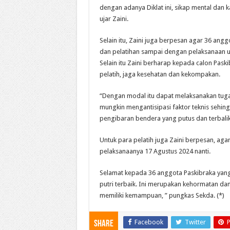
dengan adanya Diklat ini, sikap mental dan 
ujar Zaini.
Selain itu, Zaini juga berpesan agar 36 ang
dan pelatihan sampai dengan pelaksanaan 
Selain itu Zaini berharap kepada calon Paski
pelatih, jaga kesehatan dan kekompakan.
“Dengan modal itu dapat melaksanakan tugas 
mungkin mengantisipasi faktor teknis sehingg
pengibaran bendera yang putus dan terbalik
Untuk para pelatih juga Zaini berpesan, ag
pelaksanaanya 17 Agustus 2024 nanti.
Selamat kepada 36 anggota Paskibraka yang s
putri terbaik. Ini merupakan kehormatan dan
memiliki kemampuan, ” pungkas Sekda. (*)
Facebook
Twitter
P
Share