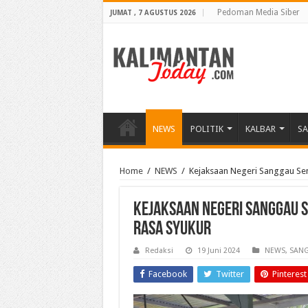
Pedoman Media Siber
JUMAT , 7 AGUSTUS 2026
NEWS
POLITIK
KALBAR
S
Home
/
NEWS
/
Kejaksaan Negeri Sanggau Semb
Kejaksaan Negeri Sanggau Se
Rasa Syukur
Redaksi
19 Juni 2024
NEWS
,
SAN
Facebook
Twitter
Pinterest