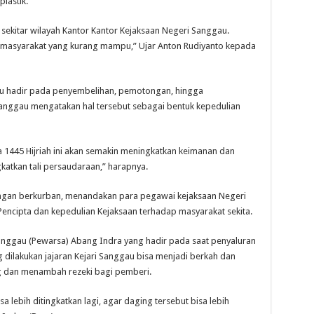
lastik.
ekitar wilayah Kantor Kantor Kejaksaan Negeri Sanggau.
 masyarakat yang kurang mampu,” Ujar Anton Rudiyanto kepada
au hadir pada penyembelihan, pemotongan, hingga
anggau mengatakan hal tersebut sebagai bentuk kepedulian
45 Hijriah ini akan semakin meningkatkan keimanan dan
gkatkan tali persaudaraan,” harapnya.
engan berkurban, menandakan para pegawai kejaksaan Negeri
encipta dan kepedulian Kejaksaan terhadap masyarakat sekita.
anggau (Pewarsa) Abang Indra yang hadir pada saat penyaluran
dilakukan jajaran Kejari Sanggau bisa menjadi berkah dan
 dan menambah rezeki bagi pemberi.
 lebih ditingkatkan lagi, agar daging tersebut bisa lebih