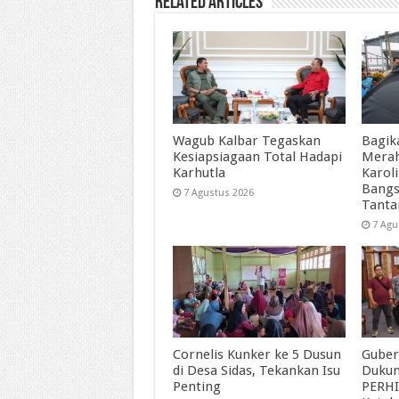
Related Articles
Wagub Kalbar Tegaskan
Bagik
Kesiapsiagaan Total Hadapi
Merah
Karhutla
Karol
Bangs
7 Agustus 2026
Tant
7 Agu
Cornelis Kunker ke 5 Dusun
Guber
di Desa Sidas, Tekankan Isu
Duku
Penting
PERHI