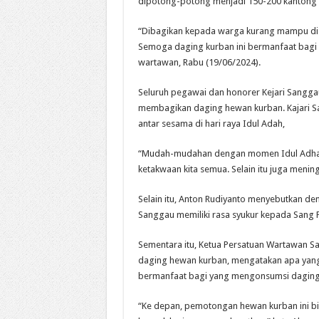
dipotong-potong menjadi 150-200 kantong p
“Dibagikan kepada warga kurang mampu di s
Semoga daging kurban ini bermanfaat bagi
wartawan, Rabu (19/06/2024).
Seluruh pegawai dan honorer Kejari Sangg
membagikan daging hewan kurban. Kajari S
antar sesama di hari raya Idul Adah,
“Mudah-mudahan dengan momen Idul Adha 14
ketakwaan kita semua. Selain itu juga menin
Selain itu, Anton Rudiyanto menyebutkan d
Sanggau memiliki rasa syukur kepada Sang P
Sementara itu, Ketua Persatuan Wartawan S
daging hewan kurban, mengatakan apa yang 
bermanfaat bagi yang mengonsumsi daging
“Ke depan, pemotongan hewan kurban ini bisa