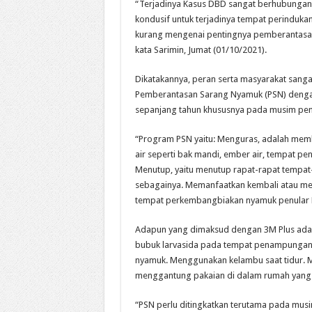
“Terjadinya Kasus DBD sangat berhubungan 
kondusif untuk terjadinya tempat perinduk
kurang mengenai pentingnya pemberantasan
kata Sarimin, Jumat (01/10/2021).
Dikatakannya, peran serta masyarakat sang
Pemberantasan Sarang Nyamuk (PSN) dengan 
sepanjang tahun khususnya pada musim pen
“Program PSN yaitu: Menguras, adalah mem
air seperti bak mandi, ember air, tempat pe
Menutup, yaitu menutup rapat-rapat tempat-
sebagainya. Memanfaatkan kembali atau men
tempat perkembangbiakan nyamuk penular 
Adapun yang dimaksud dengan 3M Plus adal
bubuk larvasida pada tempat penampungan a
nyamuk. Menggunakan kelambu saat tidur. M
menggantung pakaian di dalam rumah yang b
“PSN perlu ditingkatkan terutama pada mus