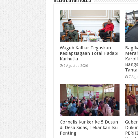
Related Articles
Wagub Kalbar Tegaskan
Bagik
Kesiapsiagaan Total Hadapi
Merah
Karhutla
Karol
Bangs
7 Agustus 2026
Tant
7 Agu
Cornelis Kunker ke 5 Dusun
Guber
di Desa Sidas, Tekankan Isu
Duku
Penting
PERHI