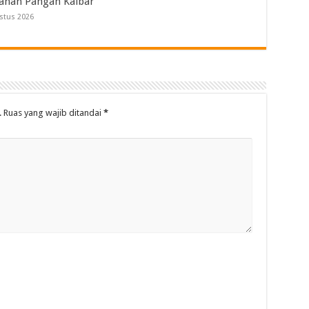
anan Pangan Kalbar
stus 2026
.
Ruas yang wajib ditandai
*