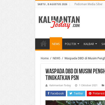
Pedoman Media Siber
SABTU , 8 AGUSTUS 2026
NEWS
POLITIK
KALBAR
S
Home
/
NEWS
/
Waspada DBD di Musim Penghu
Waspada DBD di Musim Peng
Tingkatkan PSN
Kalimantan Today
1 Oktober 2021
Facebook
Twitter
Pinterest