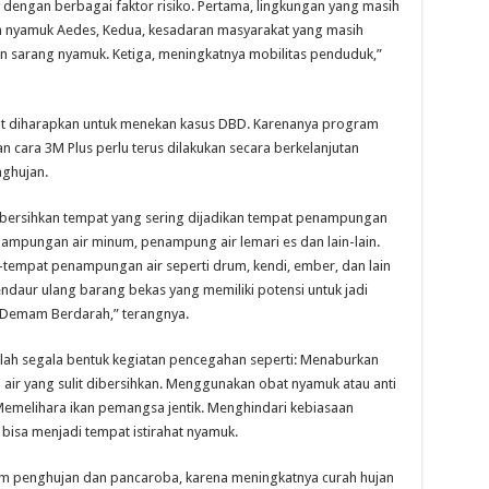
dengan berbagai faktor risiko. Pertama, lingkungan yang masih
an nyamuk Aedes, Kedua, kesadaran masyarakat yang masih
 sarang nyamuk. Ketiga, meningkatnya mobilitas penduduk,”
at diharapkan untuk menekan kasus DBD. Karenanya program
cara 3M Plus perlu terus dilakukan secara berkelanjutan
ghujan.
bersihkan tempat yang sering dijadikan tempat penampungan
nampungan air minum, penampung air lemari es dan lain-lain.
tempat penampungan air seperti drum, kendi, ember, dan lain
daur ulang barang bekas yang memiliki potensi untuk jadi
Demam Berdarah,” terangnya.
ah segala bentuk kegiatan pencegahan seperti: Menaburkan
ir yang sulit dibersihkan. Menggunakan obat nyamuk atau anti
emelihara ikan pemangsa jentik. Menghindari kebiasaan
isa menjadi tempat istirahat nyamuk.
im penghujan dan pancaroba, karena meningkatnya curah hujan