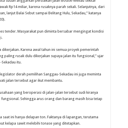
ta sudah anggarkan perbaikan jalan Bodok-Meliau sekitar
wak Rp14 miliar, karena rusaknya parah sekali. Selanjutnya, dari
, lanjut Balai Sebut sampai Belitang Hulu, Sekadau,” katanya
0).
ses tender. Masyarakat pun diminta bersabar mengingat kondisi
i.
a dikerjakan. Karena awal tahun ini semua proyek pemerintah
g paling rusak dulu dikerjakan supaya jalan itu fungsional,” ujar
-Sekadau itu.
 legislator derah pemilihan Sanggau-Sekadau ini juga meminta
i jalan tersebut agar ikut membantu.
sahaan yang beroperasi di jalan-jalan tersebut sudi kiranya
 fungsional. Sehingga arus orang dan barang masih bisa tetap
da saat ini hanya delapan ton. Faktanya di lapangan, terutama
t kelapa sawit melebihi tonase yang ditetapkan.