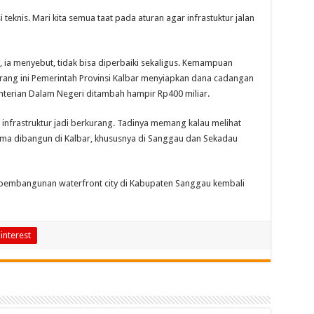
i teknis. Mari kita semua taat pada aturan agar infrastuktur jalan
, ia menyebut, tidak bisa diperbaiki sekaligus. Kemampuan
arang ini Pemerintah Provinsi Kalbar menyiapkan dana cadangan
enterian Dalam Negeri ditambah hampir Rp400 miliar.
nfrastruktur jadi berkurang. Tadinya memang kalau melihat
ama dibangun di Kalbar, khususnya di Sanggau dan Sekadau
i pembangunan waterfront city di Kabupaten Sanggau kembali
interest