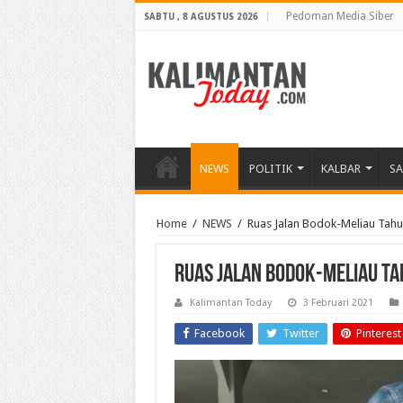
Pedoman Media Siber
SABTU , 8 AGUSTUS 2026
NEWS
POLITIK
KALBAR
S
Home
/
NEWS
/
Ruas Jalan Bodok-Meliau Tahun
Ruas Jalan Bodok-Meliau Tah
Kalimantan Today
3 Februari 2021
Facebook
Twitter
Pinterest