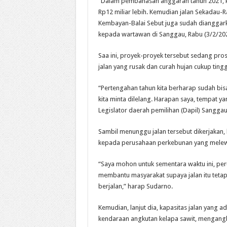
“Dalam pembahasan anggaran tahun 2021, ki
Rp12 miliar lebih. Kemudian jalan Sekadau-Ra
Kembayan-Balai Sebut juga sudah dianggarkan
kepada wartawan di Sanggau, Rabu (3/2/202
Saa ini, proyek-proyek tersebut sedang pro
jalan yang rusak dan curah hujan cukup tingg
“Pertengahan tahun kita berharap sudah bis
kita minta dilelang. Harapan saya, tempat yan
Legislator daerah pemilihan (Dapil) Sanggau
Sambil menunggu jalan tersebut dikerjakan,
kepada perusahaan perkebunan yang melewat
“Saya mohon untuk sementara waktu ini, peru
membantu masyarakat supaya jalan itu tetap
berjalan,” harap Sudarno.
Kemudian, lanjut dia, kapasitas jalan yang a
kendaraan angkutan kelapa sawit, mengangku