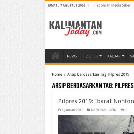
Pedoman Media Siber
JUMAT , 7 AGUSTUS 2026
NEWS
POLITIK
KALBAR
S
Home
/
Arsip berdasarkan Tag:
Pilpres 2019
Arsip berdasarkan Tag:
Pilpres
Pilpres 2019: Ibarat Nont
5 Januari 2019
NASIONAL
,
OPINI
0