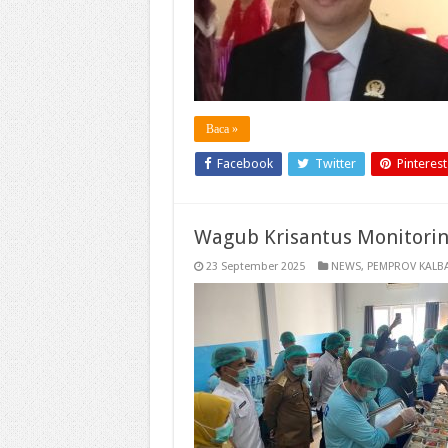
Baca »
Facebook
Twitter
Pinterest
Wagub Krisantus Monitori
23 September 2025
NEWS
,
PEMPROV KALB