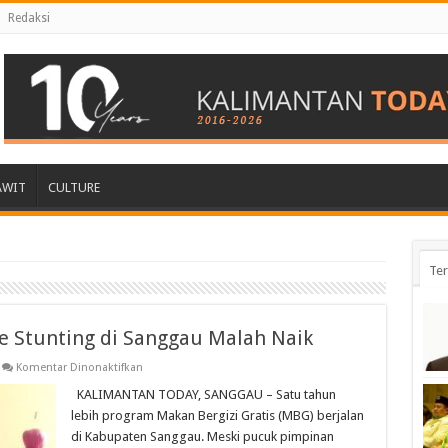
Redaksi
AWIT
CULTURE
Ter
e Stunting di Sanggau Malah Naik
pada
Komentar Dinonaktifkan
MBG
Jalan
KALIMANTAN TODAY, SANGGAU – Satu tahun
Terus,
lebih program Makan Bergizi Gratis (MBG) berjalan
Persentase
Stunting
di Kabupaten Sanggau. Meski pucuk pimpinan
di