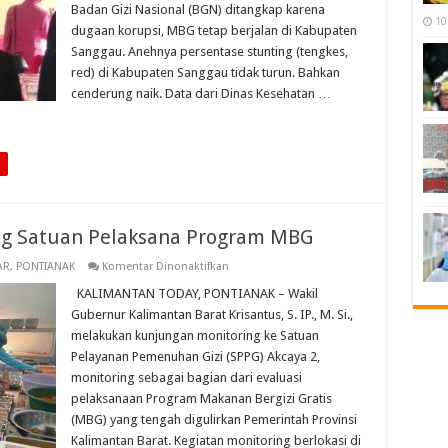
Badan Gizi Nasional (BGN) ditangkap karena
Sanggau
10
Malah
dugaan korupsi, MBG tetap berjalan di Kabupaten
Naik
Sanggau. Anehnya persentase stunting (tengkes,
red) di Kabupaten Sanggau tidak turun. Bahkan
cenderung naik. Data dari Dinas Kesehatan …
ng Satuan Pelaksana Program MBG
pada
AR
,
PONTIANAK
Komentar Dinonaktifkan
Wagub
Krisantus
KALIMANTAN TODAY, PONTIANAK – Wakil
Monitoring
Gubernur Kalimantan Barat Krisantus, S. IP., M. Si.,
Satuan
Pelaksana
melakukan kunjungan monitoring ke Satuan
Program
Pelayanan Pemenuhan Gizi (SPPG) Akcaya 2,
MBG
monitoring sebagai bagian dari evaluasi
pelaksanaan Program Makanan Bergizi Gratis
(MBG) yang tengah digulirkan Pemerintah Provinsi
Kalimantan Barat. Kegiatan monitoring berlokasi di