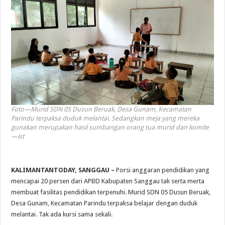
Foto—Murid SDN 05 Dusun Beruak, Desa Gunam, Kecamatan
Parindu terpaksa duduk melantai. Sedangkan meja yang mereka
gunakan merupakan hasil sumbangan orang tua murid dan komite
—ist
KALIMANTANTODAY, SANGGAU –
Porsi anggaran pendidikan yang
mencapai 20 persen dari APBD Kabupaten Sanggau tak serta merta
membuat fasilitas pendidikan terpenuhi. Murid SDN 05 Dusun Beruak,
Desa Gunam, Kecamatan Parindu terpaksa belajar dengan duduk
melantai. Tak ada kursi sama sekali.